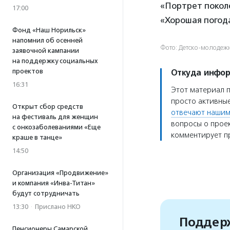
«Портрет покол
17:00
«Хорошая погод
Фонд «Наш Норильск»
напомнил об осенней
Фото: Детско-молодеж
заявочной кампании
на поддержку социальных
проектов
Откуда инфо
16:31
Этот материал 
просто активные
Открыт сбор средств
отвечают нашим
на фестиваль для женщин
вопросы о проек
с онкозаболеваниями «Еще
комментирует пр
краше в танце»
14:50
Организация «Продвижение»
и компания «Инва-Титан»
будут сотрудничать
13:30
·
Прислано НКО
Поддерж
Пенсионеры Самарской