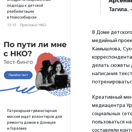
Арсени
подходы к детской
Тагила. 
реабилитации
в Новосибирске
13:15
·
Прислано НКО
В Доме детског
медийный проект
Камышлова, Сухо
корреспондента
делать сюжеты 
написания текст
потренироваться
Креативный мене
медиацентра У
Патриаршая гуманитарная
социальных сете
миссия ищет волонтеров для
пользоваться на
ремонта домов в Донецке
и Горловке
составляли конт