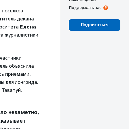
Поддержать нас
 поселков
ститель декана
Подписаться
ерситета
Елена
та журналистики
Участники
ель объяснила
сь приемами,
ы для лонгрида.
 Таватуй.
ло незаметно,
сказывает