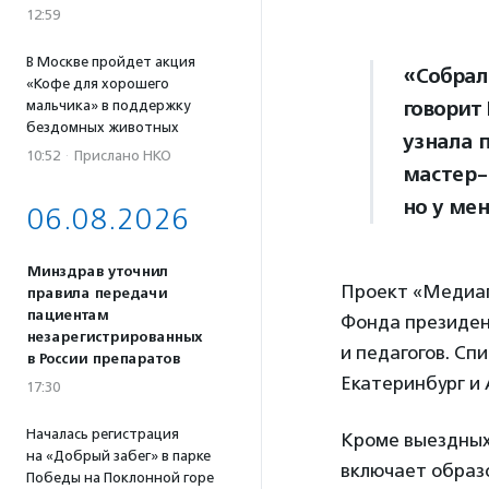
12:59
В Москве пройдет акция
«Собрал
«Кофе для хорошего
говорит
мальчика» в поддержку
бездомных животных
узнала п
10:52
·
Прислано НКО
мастер-
но у ме
06.08.2026
Минздрав уточнил
Проект «Медиаг
правила передачи
пациентам
Фонда президент
незарегистрированных
и педагогов. Сп
в России препаратов
Екатеринбург и 
17:30
Началась регистрация
Кроме выездных
на «Добрый забег» в парке
включает образ
Победы на Поклонной горе