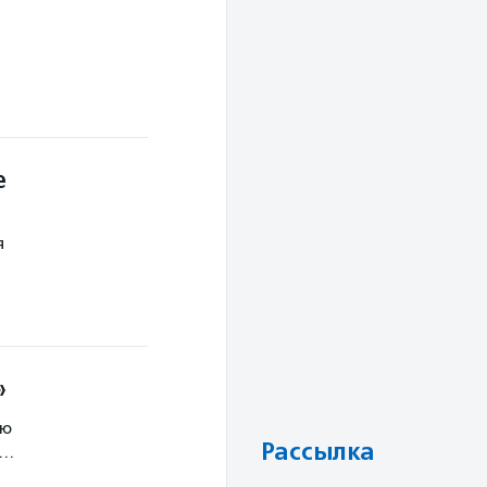
е
я
»
ню
Рассылка
в…