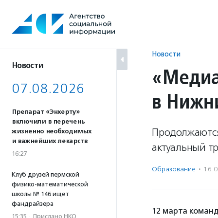
Перейти
к
содержанию
Новости
Новости
«Медиа
07.08.2026
в Нижн
Препарат «Энхерту»
включили в перечень
Продолжаются
жизненно необходимых
и важнейших лекарств
актуальный т
16:27
Образование
·
16.
Клуб друзей пермской
физико-математической
школы № 146 ищет
фандрайзера
12 марта команд
15:35
·
Прислано НКО