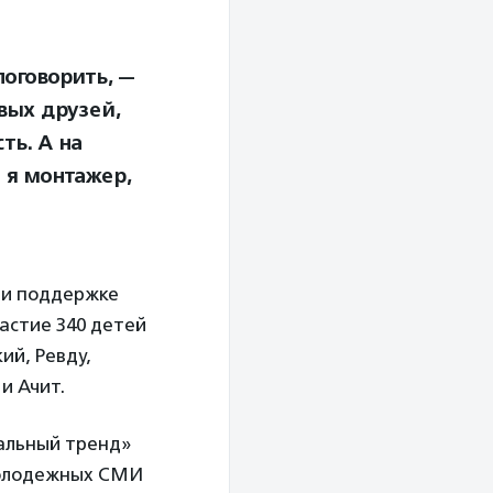
поговорить, —
вых друзей,
ть. А на
 я монтажер,
ри поддержке
астие 340 детей
ий, Ревду,
и Ачит.
альный тренд»
 молодежных СМИ