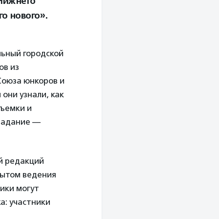
Нижнего
о нового».
льный городской
ов из
Союза юнкоров и
й
они узнали, как
съемки и
 задание —
ой редакций
пытом ведения
ики могут
а: участники