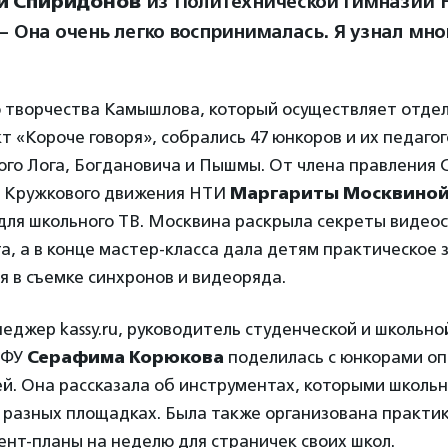
й Спиридонов
из Политехнической гимназии 
— Она очень легко воспринималась. Я узнал мног
о творчества Камышлова, который осуществляет отде
 «Короче говоря», собрались 47 юнкоров и их педагог
го Лога, Богдановича и Пышмы. От члена правления 
 Кружкового движения НТИ
Маргариты Москвино
для школьного ТВ. Москвина раскрыла секреты видео
а, а в конце мастер-класса дала детям практическое
 в съемке синхронов и видеоряда.
джер kassy.ru, руководитель студенческой и школьн
рФУ
Серафима Корюкова
поделилась с юнкорами о
й. Она рассказала об инструментах, которыми школьн
 разных площадках. Была также организована практик
ент-планы на неделю для страничек своих школ.