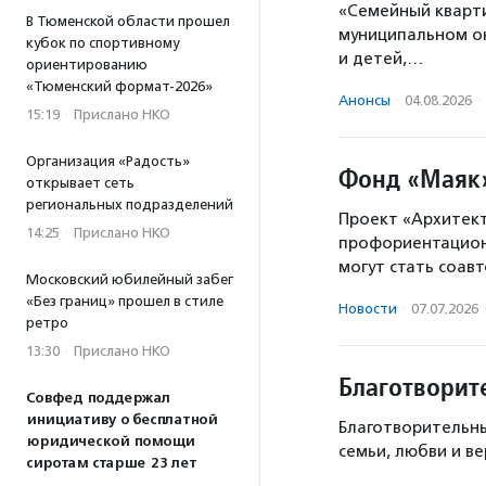
«Семейный кварт
В Тюменской области прошел
муниципальном ок
кубок по спортивному
и детей,…
ориентированию
«Тюменский формат-2026»
Анонсы
·
04.08.2026
·
15:19
·
Прислано НКО
Организация «Радость»
Фонд «Маяк»
открывает сеть
региональных подразделений
Проект «Архитек
14:25
·
Прислано НКО
профориентацион
могут стать соав
Московский юбилейный забег
«Без границ» прошел в стиле
Новости
·
07.07.2026
ретро
13:30
·
Прислано НКО
Благотворит
Совфед поддержал
инициативу о бесплатной
Благотворительны
юридической помощи
семьи, любви и в
сиротам старше 23 лет