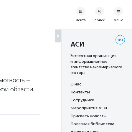
лента
поиск
меню
18+
АСИ
Экспертная организация
и информационное
агентство некоммерческого
сектора
мотность —
О нас
кой области.
Контакты
Сотрудники
Мероприятия АСИ
Прислать новость
Полезная библиотека
Наши издания