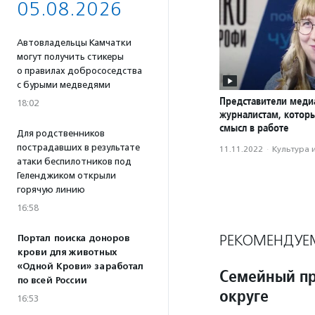
05.08.2026
Автовладельцы Камчатки
могут получить стикеры
о правилах добрососедства
с бурыми медведями
Представители меди
18:02
журналистам, котор
смысл в работе
Для родственников
пострадавших в результате
11.11.2022
·
Культура 
атаки беспилотников под
Геленджиком открыли
горячую линию
16:58
РЕКОМЕНДУЕ
Портал поиска доноров
крови для животных
«Одной Крови» заработал
Семейный пр
по всей России
округе
16:53