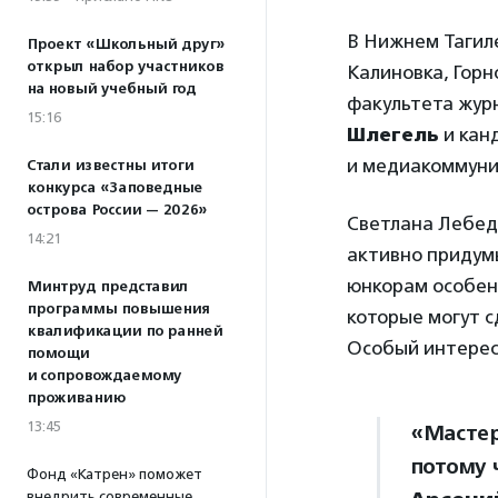
В Нижнем Тагил
Проект «Школьный друг»
открыл набор участников
Калиновка, Горн
на новый учебный год
факультета жур
15:16
Шлегель
и кан
и медиакоммуни
Стали известны итоги
конкурса «Заповедные
острова России — 2026»
Светлана Лебеде
14:21
активно придум
юнкорам особен
Минтруд представил
программы повышения
которые могут 
квалификации по ранней
Особый интерес 
помощи
и сопровождаемому
проживанию
13:45
«Мастер
потому 
Фонд «Катрен» поможет
внедрить современные