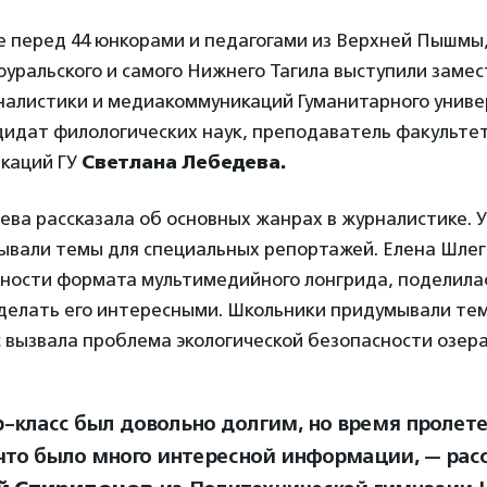
е перед 44 юнкорами и педагогами из Верхней Пышмы,
оуральского и самого Нижнего Тагила выступили заме
налистики и медиакоммуникаций Гуманитарного унив
дидат филологических наук, преподаватель факульте
каций ГУ
Светлана Лебедева.
ва рассказала об основных жанрах в журналистике. 
ывали темы для специальных репортажей. Елена Шлег
ности формата мультимедийного лонгрида, поделила
сделать его интересными. Школьники придумывали тем
вызвала проблема экологической безопасности озера
-класс был довольно долгим, но время пролете
что было много интересной информации, — рас