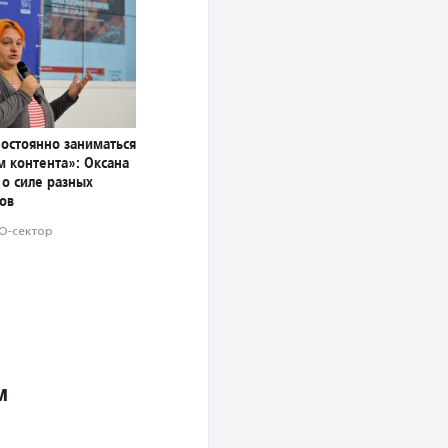
постоянно заниматься
м контента»: Оксана
 о силе разных
ов
О-сектор
м