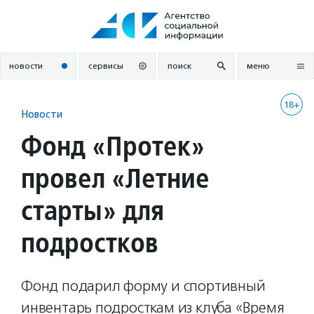
Перейти
к
содержанию
новости
сервисы
поиск
меню
18+
Новости
Фонд «Протек»
провел «Летние
старты» для
подростков
Фонд подарил форму и спортивный
инвентарь подросткам из клуба «Время