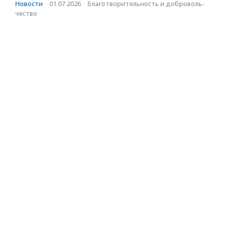
Новости
·
01.07.2026
·
Благотвори­тель­ность и доброволь­
чест­во