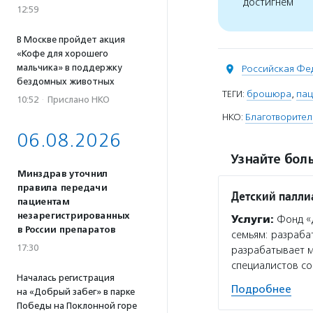
достигнем
12:59
В Москве пройдет акция
«Кофе для хорошего
мальчика» в поддержку
Российская Фе
бездомных животных
ТЕГИ:
брошюра
,
пац
10:52
·
Прислано НКО
НКО:
Благотворител
06.08.2026
Узнайте боль
Минздрав уточнил
правила передачи
Детский палли
пациентам
незарегистрированных
Услуги:
Фонд «Д
в России препаратов
семьям: разраба
17:30
разрабатывает 
специалистов с
Началась регистрация
Подробнее
на «Добрый забег» в парке
Победы на Поклонной горе