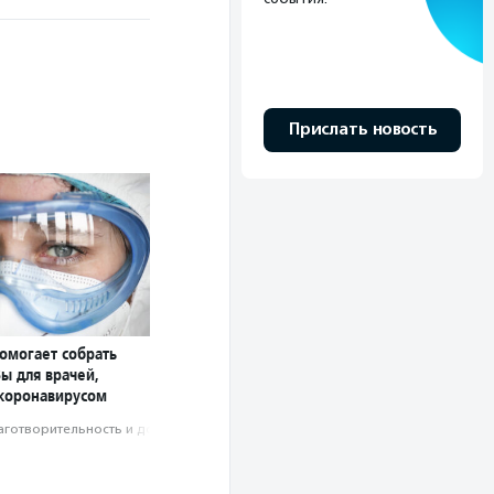
Прислать новость
омогает собрать
ы для врачей,
коронавирусом
аготвори­тель­ность и доброволь­чест­во