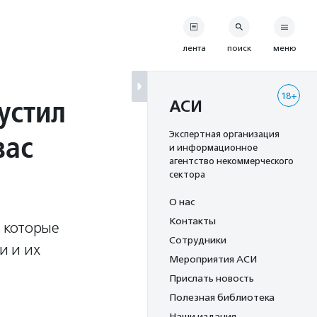
лента
поиск
меню
18+
устил
АСИ
вас
Экспертная организация
и информационное
агентство некоммерческого
сектора
О нас
Контакты
 которые
Сотрудники
и и их
Мероприятия АСИ
Прислать новость
Полезная библиотека
Наши издания