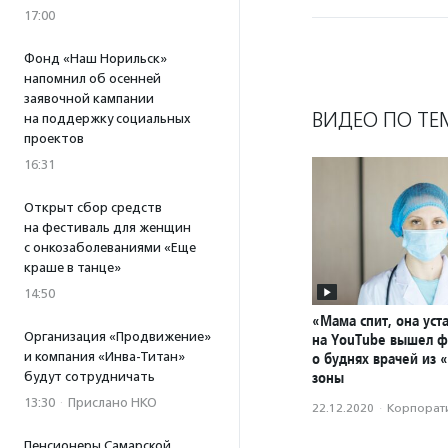
17:00
Фонд «Наш Норильск»
напомнил об осенней
заявочной кампании
ВИДЕО ПО ТЕ
на поддержку социальных
проектов
16:31
Открыт сбор средств
на фестиваль для женщин
с онкозаболеваниями «Еще
краше в танце»
14:50
«Мама спит, она уста
Организация «Продвижение»
на YouTube вышел 
и компания «Инва-Титан»
о буднях врачей из 
зоны
будут сотрудничать
13:30
·
Прислано НКО
22.12.2020
·
Корпорати
Пенсионеры Самарской