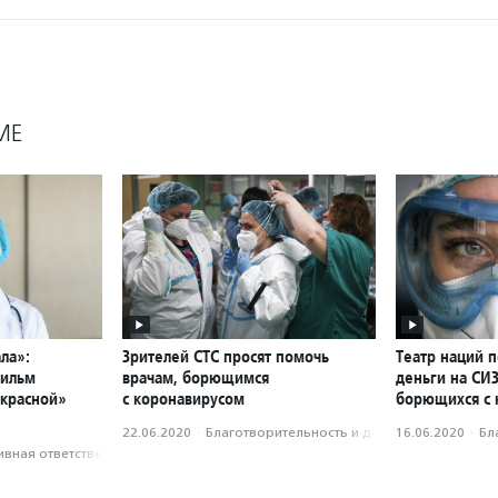
МЕ
ла»:
Зрителей СТС просят помочь
Театр наций п
фильм
врачам, борющимся
деньги на СИЗ
«красной»
с коронавирусом
борющихся с 
22.06.2020
·
Благотвори­тель­ность и доброволь­чест­во
16.06.2020
·
Бл
вная ответственность