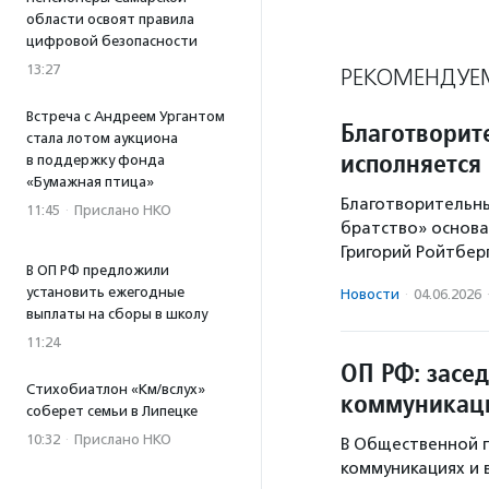
области освоят правила
цифровой безопасности
13:27
РЕКОМЕНДУЕ
Встреча с Андреем Ургантом
Благотворит
стала лотом аукциона
исполняется 
в поддержку фонда
«Бумажная птица»
Благотворительн
11:45
·
Прислано НКО
братство» основа
Григорий Ройтберг
В ОП РФ предложили
установить ежегодные
Новости
·
04.06.2026
выплаты на сборы в школу
11:24
ОП РФ: засе
Стихобиатлон «Км/вслух»
коммуникаци
соберет семьи в Липецке
10:32
·
Прислано НКО
В Общественной п
коммуникациях и 