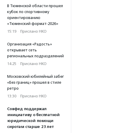
В Тюменской области прошел
кубок по спортивному
ориентированию
«Тюменский формат-2026»
15:19
·
Прислано НКО
Организация «Радость»
открывает сеть
региональных подразделений
14:25
·
Прислано НКО
Московский юбилейный забег
«Без границ» прошел в стиле
ретро
13:30
·
Прислано НКО
Совфед поддержал
инициативу о бесплатной
юридической помощи
сиротам старше 23 лет