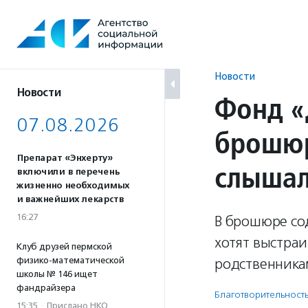
Перейти
к
содержанию
Новости
Новости
Фонд «
07.08.2026
брошюр
Препарат «Энхерту»
слыша
включили в перечень
жизненно необходимых
и важнейших лекарств
16:27
В брошюре со
хотят выстра
Клуб друзей пермской
физико-математической
родственника
школы № 146 ищет
фандрайзера
Благотвори­тель­ност
15:35
·
Прислано НКО