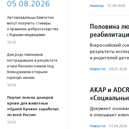
05.08.2026
Анонсы
·
01.06.2026
·
Автовладельцы Камчатки
могут получить стикеры
Половина лю
о правилах добрососедства
реабилитаци
с бурыми медведями
18:02
Всероссийский со
результаты иссле
Для родственников
и родителей дете
пострадавших в результате
атаки беспилотников под
Новости
·
04.05.2026
Геленджиком открыли
горячую линию
16:58
АКАР и ADCR
«Социальны
Портал поиска доноров
крови для животных
Документ основан
«Одной Крови» заработал
и описывает ключ
по всей России
16:53
Новости
·
01.04.2026