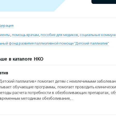
дерация
иенты
,
помощь врачам
,
пособие для медиков
,
социальные коммун
ьный фонд развития паллиативной помощи "Детский паллиатив"
ше в каталоге НКО
атив
етский паллиатив» помогает детям с неизлечимыми заболеван
тывает обучающие программы, помогает проводить клинически
методы расчета потребности в обезболивающих препаратах, об
овременным методикам обезболивания,…