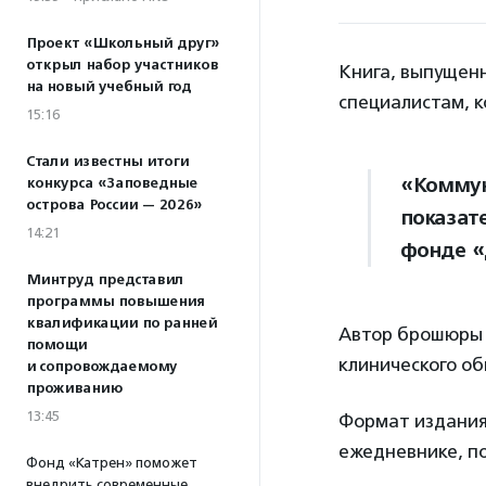
Проект «Школьный друг»
открыл набор участников
Книга, выпущенн
на новый учебный год
специалистам, к
15:16
Стали известны итоги
«Коммун
конкурса «Заповедные
острова России — 2026»
показат
14:21
фонде «
Минтруд представил
программы повышения
квалификации по ранней
Автор брошюры 
помощи
клинического о
и сопровождаемому
проживанию
13:45
Формат издания
ежедневнике, по
Фонд «Катрен» поможет
внедрить современные