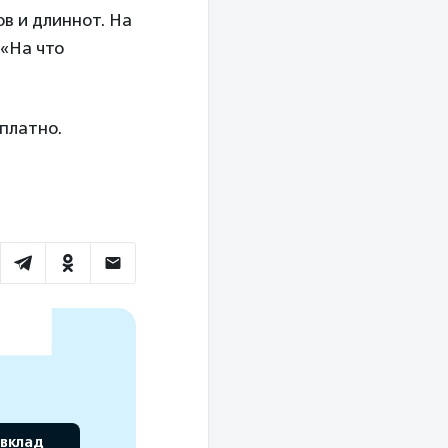
в и длиннот. На
«На что
платно.
 вклад