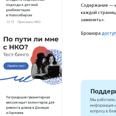
Содержание — ис
подходы к детской
реабилитации
каждой страниц
в Новосибирске
заменить».
13:15
·
Прислано НКО
Брошюра
доступ
Поддерж
Патриаршая гуманитарная
Мы работаем, 
миссия ищет волонтеров для
информация и
ремонта домов в Донецке
вопросу в бла
и Горловке