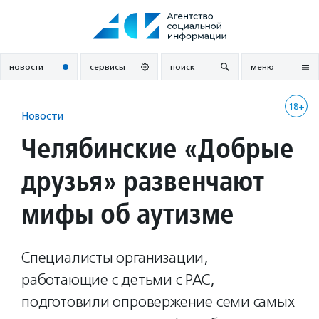
Перейти
к
содержанию
новости
сервисы
поиск
меню
18+
Новости
Челябинские «Добрые
друзья» развенчают
мифы об аутизме
Специалисты организации,
работающие с детьми с РАС,
подготовили опровержение семи самых