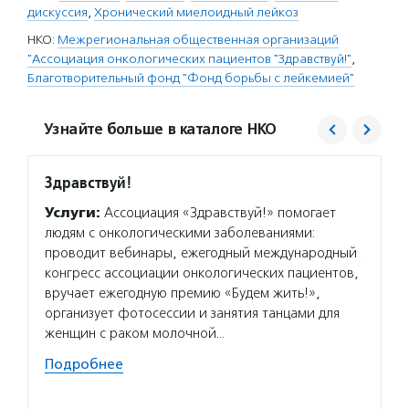
дискуссия
,
Хронический миелоидный лейкоз
НКО:
Межрегиональная общественная организаций
"Ассоциация онкологических пациентов "Здравствуй!"
,
Благотворительный фонд "Фонд борьбы с лейкемией"
Узнайте больше в каталоге НКО
Здравствуй!
Фонд 
Услуги:
Ассоциация «Здравствуй!» помогает
Услуг
людям с онкологическими заболеваниями:
поиск 
проводит вебинары, ежегодный международный
загото
конгресс ассоциации онкологических пациентов,
оборуд
вручает ежегодную премию «Будем жить!»,
реакти
организует фотосессии и занятия танцами для
помощь
женщин с раком молочной…
Волон
Подробнее
создае
волонт
«Тележ