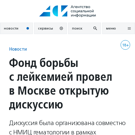
Перейти
к
содержанию
новости
сервисы
поиск
меню
18+
Новости
Фонд борьбы
с лейкемией провел
в Москве открытую
дискуссию
Дискуссия была организована совместно
с НМИЦ гематологии в рамках