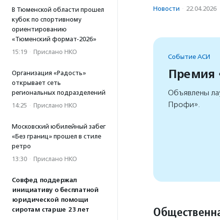
Новости
·
22.04.2026
В Тюменской области прошел
кубок по спортивному
ориентированию
«Тюменский формат-2026»
15:19
·
Прислано НКО
Событие АСИ
Премия
Организация «Радость»
открывает сеть
Объявлены ла
региональных подразделений
Профи».
14:25
·
Прислано НКО
Московский юбилейный забег
«Без границ» прошел в стиле
ретро
13:30
·
Прислано НКО
Совфед поддержал
инициативу о бесплатной
юридической помощи
Общественна
сиротам старше 23 лет