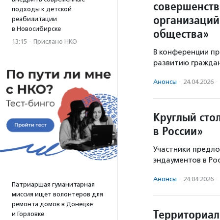
совершенств
подходы к детской
организаций
реабилитации
в Новосибирске
общества»
13:15
·
Прислано НКО
В конференции пр
развитию граждан
Анонсы
·
24.04.2026
·
Круглый сто
в России»
Участники предл
эндаументов в Рос
Анонсы
·
24.04.2026
·
Патриаршая гуманитарная
миссия ищет волонтеров для
ремонта домов в Донецке
Территориал
и Горловке