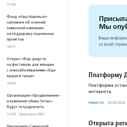
17:00
Присыла
Фонд «Наш Норильск»
напомнил об осенней
Мы опу
заявочной кампании
на поддержку социальных
Ваша информа
проектов
со всей стран
16:31
Открыт сбор средств
на фестиваль для женщин
с онкозаболеваниями «Еще
Платформу Д
краше в танце»
14:50
Платформа остан
интернета.
Организация «Продвижение»
и компания «Инва-Титан»
Новости
·
24.04.2026
будут сотрудничать
13:30
·
Прислано НКО
Открыта рег
Пенсионеры Самарской