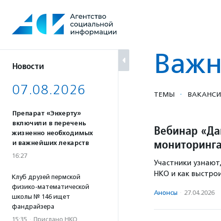
Перейти
к
содержанию
Важн
Новости
07.08.2026
·
ТЕМЫ
ВАКАНСИ
Препарат «Энхерту»
включили в перечень
Вебинар «Да
жизненно необходимых
мониторинга
и важнейших лекарств
16:27
Участники узнают
НКО и как выстрои
Клуб друзей пермской
физико-математической
Анонсы
·
27.04.2026
школы № 146 ищет
фандрайзера
15:35
·
Прислано НКО