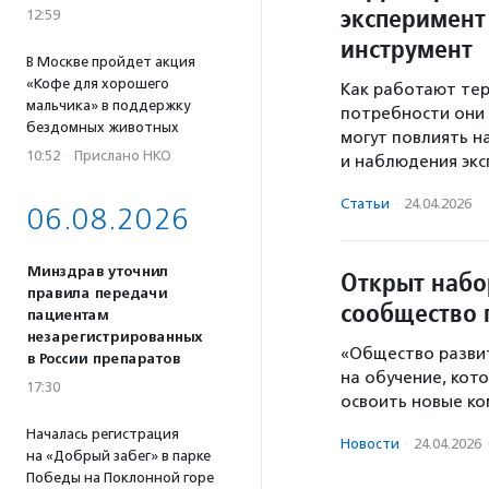
эксперимент
12:59
инструмент
В Москве пройдет акция
«Кофе для хорошего
Как работают тер
мальчика» в поддержку
потребности они 
бездомных животных
могут повлиять н
10:52
·
Прислано НКО
и наблюдения экс
Статьи
·
24.04.2026
06.08.2026
Минздрав уточнил
Открыт набо
правила передачи
сообщество 
пациентам
незарегистрированных
«Общество разви
в России препаратов
на обучение, ко
17:30
освоить новые ко
Началась регистрация
Новости
·
24.04.2026
на «Добрый забег» в парке
Победы на Поклонной горе