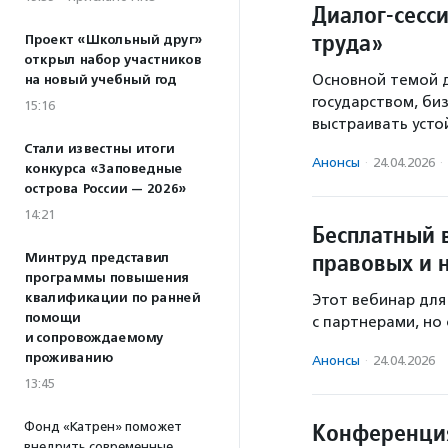
Диалог-сесс
труда»
Проект «Школьный друг»
открыл набор участников
Основной темой д
на новый учебный год
государством, би
15:16
выстраивать усто
Стали известны итоги
Анонсы
·
24.04.2026
·
конкурса «Заповедные
острова России — 2026»
14:21
Бесплатный 
правовых и 
Минтруд представил
программы повышения
квалификации по ранней
Этот вебинар для
помощи
с партнерами, но 
и сопровождаемому
проживанию
Анонсы
·
24.04.2026
13:45
Конференция
Фонд «Катрен» поможет
внедрить современные