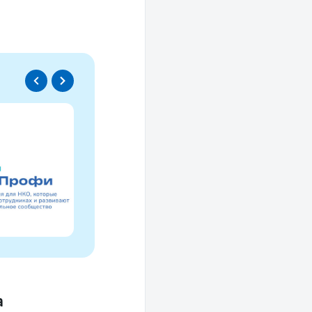
Спецпроект
Проводники социаль
изменений
Это ресурс, созданный для осмысле
НКО за 30 лет и размышлений об об
а