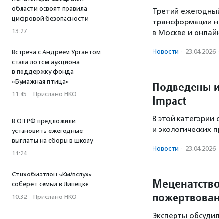
области освоят правила
Третий ежегодны
цифровой безопасности
трансформации не
13:27
в Москве и онлайн
Новости
·
23.04.2026
Встреча с Андреем Ургантом
стала лотом аукциона
в поддержку фонда
«Бумажная птица»
Подведены и
11:45
·
Прислано НКО
Impact
В этой категории
В ОП РФ предложили
и экологических 
установить ежегодные
выплаты на сборы в школу
Новости
·
23.04.2026
11:24
Стихобиатлон «Км/вслух»
Меценатство
соберет семьи в Липецке
пожертвован
10:32
·
Прислано НКО
Эксперты обсуди