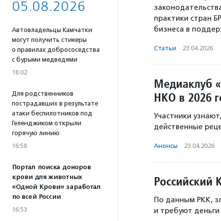
05.08.2026
законодательств
практики стран Б
бизнеса в поддер
Автовладельцы Камчатки
могут получить стикеры
Статьи
·
23.04.2026
о правилах добрососедства
с бурыми медведями
18:02
Медиаклуб «
Для родственников
НКО в 2026 г
пострадавших в результате
атаки беспилотников под
Участники узнают
Геленджиком открыли
действенные реце
горячую линию
16:58
Анонсы
·
23.04.2026
Портал поиска доноров
крови для животных
Российский 
«Одной Крови» заработал
по всей России
По данным РКК, з
16:53
и требуют деньги