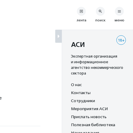
лента
поиск
меню
18+
АСИ
Экспертная организация
и информационное
агентство некоммерческого
сектора
О нас
Контакты
е
Сотрудники
Мероприятия АСИ
Прислать новость
Полезная библиотека
Наши издания