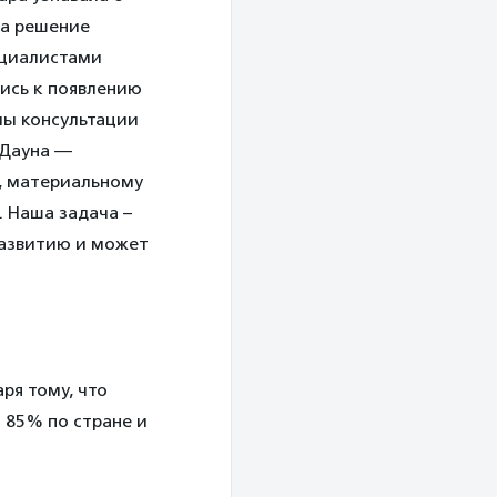
ла решение
ециалистами
ись к появлению
мы консультации
 Дауна —
у, материальному
. Наша задача –
развитию и может
ря тому, что
 85% по стране и