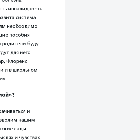
ать инвалидность
азвита система
лям необходимо
щие пособия
и родители будут
дут для него
ер, Флоренс
ми и в школьном
ия.
мой»?
рачиваться и
позволим нашим
тские сады
ыслях и чувствах