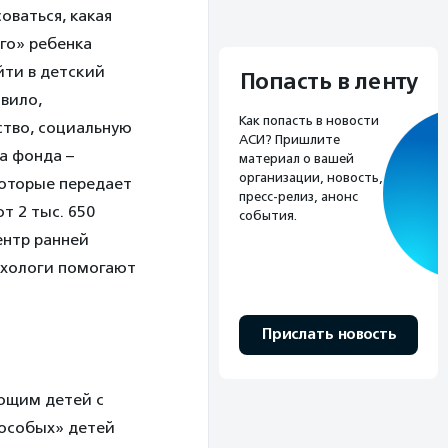
оваться, какая
го» ребенка
йти в детский
Попасть в ленту
авило,
Как попасть в новости
йство, социальную
АСИ? Пришлите
а фонда –
материал о вашей
организации, новость,
которые передает
пресс-релиз, анонс
т 2 тыс. 650
события.
ентр ранней
ихологи помогают
Прислать новость
ющим детей с
«особых» детей