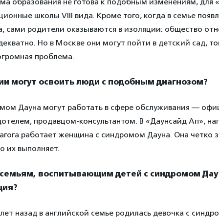
ема образования не готова к подобным изменениям, для 
ионные школы VIII вида. Кроме того, когда в семье появл
, сами родители оказываются в изоляции: общество отн
декватно. Но в Москве они могут пойти в детский сад, то
огромная проблема.
ии могут освоить люди с подобным диагнозом?
мом Дауна могут работать в сфере обслуживания — офи
дотелем, продавцом-консультантом. В «Даунсайд Ап», на
гога работает женщина с синдромом Дауна. Она четко з
о их выполняет.
семьям, воспитывающим детей с синдромом Дау
ция?
лет назад в английской семье родилась девочка с синдр