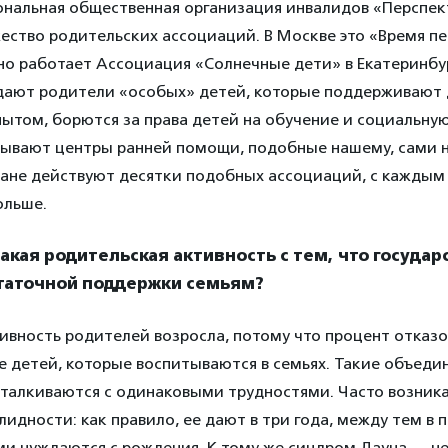
ональная общественная организация инвалидов «Перспек
ество родительских ассоциаций. В Москве это «Время п
но работает Ассоциация «Солнечные дети» в Екатеринбур
дают родители «особых» детей, которые поддерживают д
ытом, борются за права детей на обучение и социальну
рывают центры ранней помощи, подобные нашему, сами н
тране действуют десятки подобных ассоциаций, с каждым
ольше.
такая родительская активность с тем, что государ
таточной поддержки семьям?
вность родителей возросла, потому что процент отказо
 детей, которые воспитываются в семьях. Такие объеди
сталкиваются с одинаковыми трудностями. Часто возник
идности: как правило, ее дают в три года, между тем в
и нуждаются с рождения. К тому же синдром Дауна — не