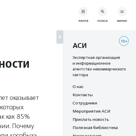
лента
поиск
меню
18+
АСИ
ности
Экспертная организация
и информационное
агентство некоммерческого
сектора
О нас
Контакты
лет оказывает
Сотрудники
 которых
Мероприятия АСИ
ак как 85%
Прислать новость
нии. Почему
Полезная библиотека
ели «особых»
Наши издания