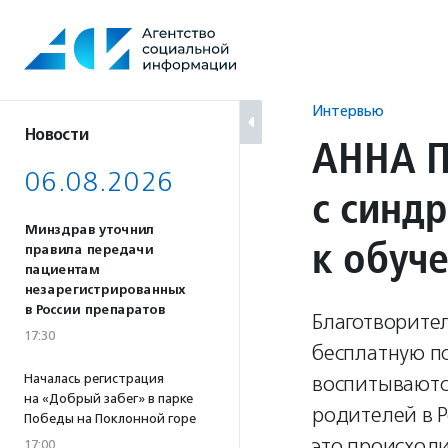
Перейти
к
содержанию
Интервью
Новости
АННА П
06.08.2026
с синд
Минздрав уточнил
к обу
правила передачи
пациентам
незарегистрированных
в России препаратов
Благотворите
17:30
бесплатную п
Началась регистрация
воспитываются
на «Добрый забег» в парке
родителей в Р
Победы на Поклонной горе
это происход
17:00