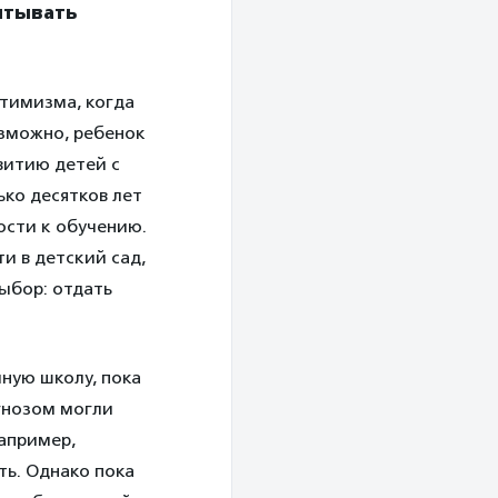
итывать
птимизма, когда
озможно, ребенок
витию детей с
ко десятков лет
ности к обучению.
и в детский сад,
выбор: отдать
чную школу, пока
агнозом могли
апример,
ть. Однако пока