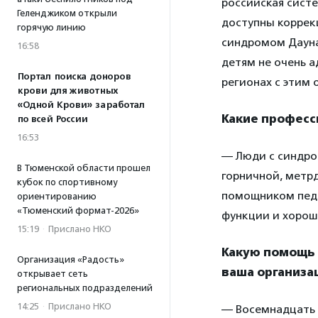
российская сист
Геленджиком открыли
доступны коррекц
горячую линию
синдромом Дауна
16:58
детям не очень а
Портал поиска доноров
регионах с этим 
крови для животных
«Одной Крови» заработал
Какие професс
по всей России
16:53
— Люди с синдро
В Тюменской области прошел
горничной, метр
кубок по спортивному
помощником педа
ориентированию
«Тюменский формат-2026»
функции и хорош
15:19
·
Прислано НКО
Какую помощь 
Организация «Радость»
ваша организа
открывает сеть
региональных подразделений
14:25
·
Прислано НКО
— Восемнадцать 