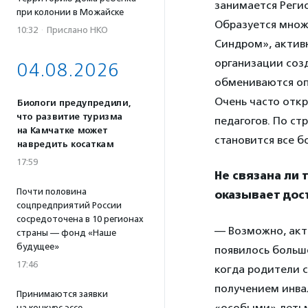
занимается Реги
при колонии в Можайске
Образуется множ
10:32
·
Прислано НКО
Синдром», актив
организации соз
04.08.2026
обмениваются оп
Очень часто отк
Биологи предупредили,
что развитие туризма
педагогов. По с
на Камчатке может
становится все б
навредить косаткам
17:59
Не связана ли 
Почти половина
оказывает дос
соцпредприятий России
сосредоточена в 10 регионах
— Возможно, акти
страны — фонд «Наше
будущее»
появилось больше
17:46
когда родители 
получением инвал
Принимаются заявки
«особыми» детьм
на конкурс эссе