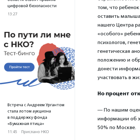
цифровой безопасности
том, что ребено
13:27
оставить малыша
нашего Центра р
«особого» ребен
психологов, ген
генетическая ан
положению и обра
донести информа
участвовать в жи
Но процент от
Встреча с Андреем Ургантом
— По нашим оценк
стала лотом аукциона
в поддержку фонда
информации об эт
«Бумажная птица»
50% по Москве.
11:45
·
Прислано НКО