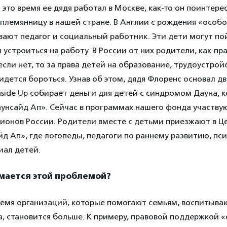
 это время ее дядя работал в Москве, как-то он поинтерес
племянницу в нашей стране. В Англии с рождения «особо
ают педагог и социальный работник. Эти дети могут по
м устроиться на работу. В России от них родители, как пр
если нет, то за права детей на образование, трудоустро
дется бороться. Узнав об этом, дядя Флоренс основал дв
side Up собирает деньги для детей с синдромом Дауна, 
унсайд Ап». Сейчас в программах нашего фонда участвую
гионов России. Родители вместе с детьми приезжают в Ц
д Ап», где логопеды, педагоги по раннему развитию, пс
иал детей.
имается этой проблемой?
ремя организаций, которые помогают семьям, воспитыва
, становится больше. К примеру, правовой поддержкой 