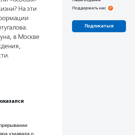
изни? На эти
Поддержать нас
нформации
Подписаться
тугалова.
уна, в Москве
ждения,
ти.
 оказался
 прерывании
ара узнавала о