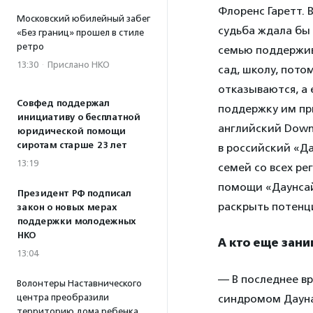
Флоренс Гаретт. В
Московский юбилейный забег
судьба ждала бы 
«Без границ» прошел в стиле
ретро
семью поддержив
13:30
·
Прислано НКО
сад, школу, пото
отказываются, а 
Совфед поддержал
поддержку им при
инициативу о бесплатной
английский Down
юридической помощи
сиротам старше 23 лет
в российский «Да
13:19
семей со всех ре
помощи «Даунсай
Президент РФ подписал
раскрыть потенц
закон о новых мерах
поддержки молодежных
НКО
А кто еще зан
13:04
— В последнее в
Волонтеры Наставнического
центра преобразили
синдромом Дауна
территорию дома ребенка