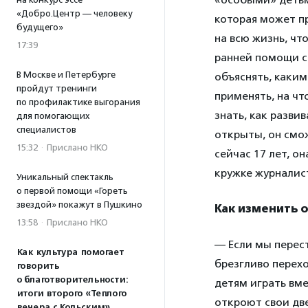
«Добро.Центр — человеку
которая может п
будущего»
на всю жизнь, чт
17:39
ранней помощи с
В Москве и Петербурге
объяснять, каки
пройдут тренинги
применять, на чт
по профилактике выгорания
знать, как разви
для помогающих
специалистов
открыты, он смо
15:32
·
Прислано НКО
сейчас 17 лет, о
кружке журналис
Уникальный спектакль
о первой помощи «Гореть
звездой» покажут в Пушкино
Как изменить 
13:58
·
Прислано НКО
— Если мы перест
Как культура помогает
брезгливо перехо
говорить
о благотворительности:
детям играть вм
итоги второго «Теплого
откроют свои две
вечера с Кольским»