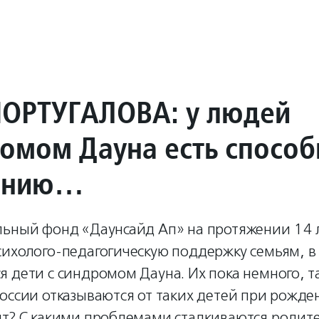
ОРТУГАЛОВА: у людей
ромом Дауна есть способ
чению…
льный фонд «Даунсайд Ап» на протяжении 14 
сихолого-педагогическую поддержку семьям, в
 дети с синдромом Дауна. Их пока немного, т
оссии отказываются от таких детей при рожде
ит? С какими проблемами сталкиваются родит