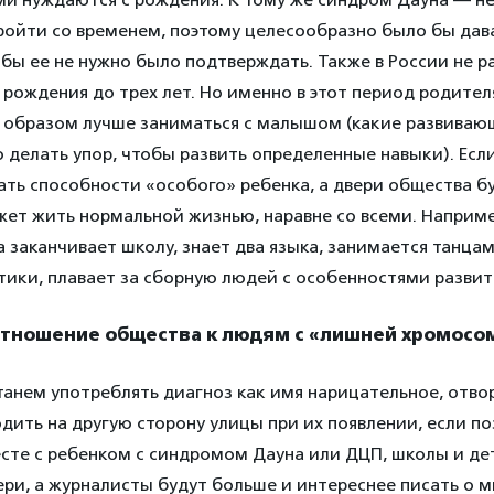
ройти со временем, поэтому целесообразно было бы дав
обы ее не нужно было подтверждать. Также в России не р
 рождения до трех лет. Но именно в этот период родите
м образом лучше заниматься с малышом (какие развиваю
о делать упор, чтобы развить определенные навыки). Есл
вать способности «особого» ребенка, а двери общества бу
жет жить нормальной жизнью, наравне со всеми. Наприм
на заканчивает школу, знает два языка, занимается танца
тики, плавает за сборную людей с особенностями развит
отношение общества к людям с «лишней хромосо
анем употреблять диагноз как имя нарицательное, отво
дить на другую сторону улицы при их появлении, если 
есте с ребенком с синдромом Дауна или ДЦП, школы и де
ри, а журналисты будут больше и интереснее писать о м