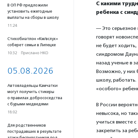
С какими труд
В ОП РФ предложили
установить ежегодные
ребенка с син
выплаты на сборы в школу
11:24
— Это серьезное 
говорят новоисп
Стихобиатлон «Км/вслух»
соберет семьи в Липецке
не будет ходить,
10:32
·
Прислано НКО
синдромом Дауна
назад ученые в з
05.08.2026
Возможно, у них 
школу, работать.
Автовладельцы Камчатки
«особого» ребен
могут получить стикеры
о правилах добрососедства
с бурыми медведями
В России вероятн
18:02
невысока, но так
учиться вместе 
Для родственников
закрепить за реб
пострадавших в результате
атаки беспилотников под