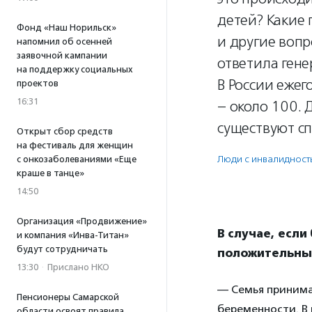
детей? Какие 
Фонд «Наш Норильск»
и другие воп
напомнил об осенней
заявочной кампании
ответила ген
на поддержку социальных
В России ежег
проектов
16:31
– около 100. 
существуют сп
Открыт сбор средств
на фестиваль для женщин
Люди с инвалидност
с онкозаболеваниями «Еще
краше в танце»
14:50
Организация «Продвижение»
В случае, если
и компания «Инва-Титан»
будут сотрудничать
положительным
13:30
·
Прислано НКО
— Семья принима
Пенсионеры Самарской
беременности. В 
области освоят правила