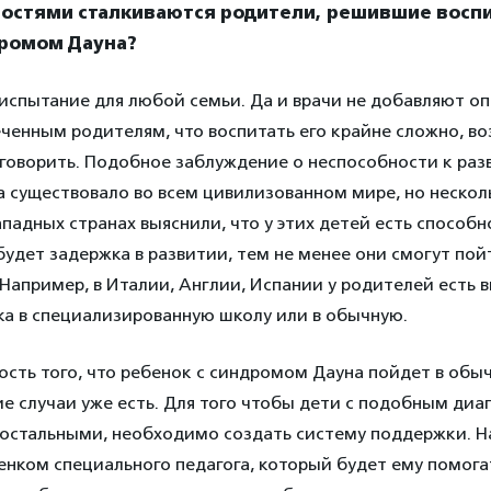
ностями сталкиваются родители, решившие восп
дромом Дауна?
испытание для любой семьи. Да и врачи не добавляют о
еченным родителям, что воспитать его крайне сложно, в
 говорить. Подобное заблуждение о неспособности к раз
 существовало во всем цивилизованном мире, но несколь
ападных странах выяснили, что у этих детей есть способ
будет задержка в развитии, тем не менее они смогут пойт
 Например, в Италии, Англии, Испании у родителей есть 
ка в специализированную школу или в обычную.
ость того, что ребенок с синдромом Дауна пойдет в обы
ие случаи уже есть. Для того чтобы дети с подобным ди
с остальными, необходимо создать систему поддержки. Н
енком специального педагога, который будет ему помога