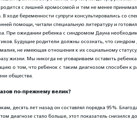
к родится с лишней хромосомой и тем не менее принима
. В ходе беременности супруги консультировались со сп
анней помощи, читали специальную литературу и готовил
ка. При ожидании ребенка с синдромом Дауна необходи
етиков. Будущие родители должны осознать, что синдром
омалия, не имеющая отношения к их социальному статус
зу жизни. Мы никогда не уговариваем оставить ребенка
цию о том, что ребенок с таким диагнозом способен к 
зни общества.
казов по-прежнему велик?
ам, десять лет назад он составлял порядка 95%. Благода
ом диагнозе стало больше, этот показатель снизился до