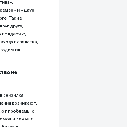
тива».
еремен» и «Даун
ге. Такие
руг друга,
ю поддержку.
аходят средства,
 годом их
ство не
в снизился,
нения возникают,
ают проблемы с
 помощи семьи с
 болезнь,