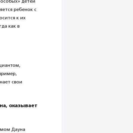
«особых» детей
яется ребенок с
осится к их
гда как в
циантом,
пример,
нает свои
на, оказывает
омом Дауна