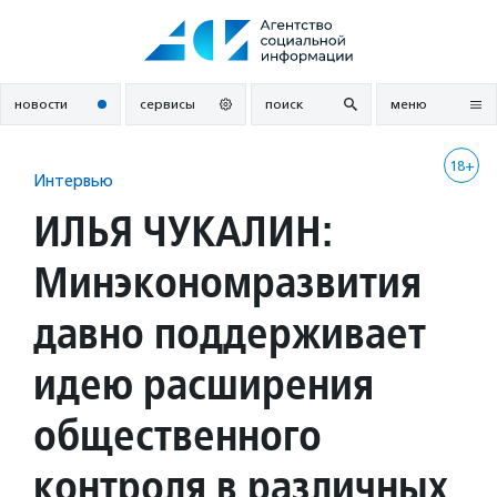
Перейти
к
содержанию
новости
сервисы
поиск
меню
18+
Интервью
ИЛЬЯ ЧУКАЛИН:
Минэкономразвития
давно поддерживает
идею расширения
общественного
контроля в различных