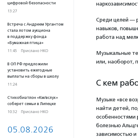
цифровой безопасности
наркозависимос
13:27
Среди целей — 
Встреча с Андреем Ургантом
навыков, повыш
стала лотом аукциона
работа над мелк
в поддержку фонда
«Бумажная птица»
11:45
·
Прислано НКО
Музыкальные те
или, наоборот, 
В ОП РФ предложили
установить ежегодные
выплаты на сборы в школу
С кем раб
11:24
Стихобиатлон «Км/вслух»
Музыке «все во
соберет семьи в Липецке
найти детей, по
10:32
·
Прислано НКО
особенностями р
болезнью Альцге
05.08.2026
зависимостью и