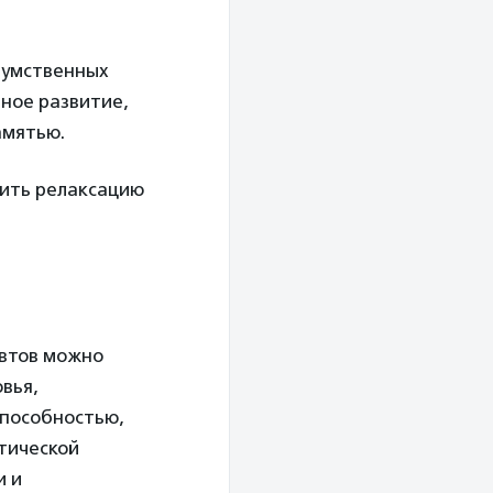
 умственных
ное развитие,
амятью.
чить релаксацию
евтов можно
вья,
способностью,
тической
и и