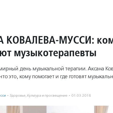
 КОВАЛЕВА-МУССИ: ко
ют музыкотерапевты
емирный день музыкальной терапии. Аксана Ко
 что это, кому помогает и где готовят музыкаль
усси
·
Здоровье
,
Культура и просвещение
·
01.03.2018