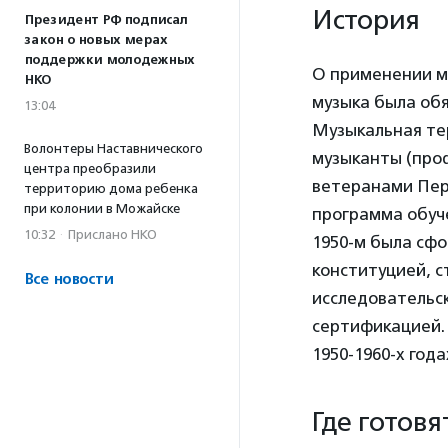
История
Президент РФ подписал
закон о новых мерах
поддержки молодежных
О применении му
НКО
музыка была обя
13:04
Музыкальная тер
Волонтеры Наставнического
музыканты (проф
центра преобразили
ветеранами Перв
территорию дома ребенка
при колонии в Можайске
программа обуче
10:32
·
Прислано НКО
1950-м была сф
конституцией, с
Все новости
исследовательск
сертификацией. 
1950-1960-х года
Где готов