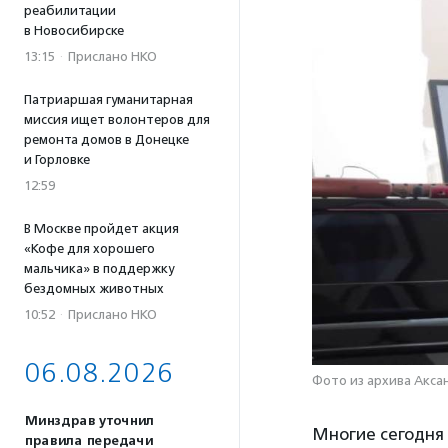
реабилитации
в Новосибирске
13:15
·
Прислано НКО
Патриаршая гуманитарная
миссия ищет волонтеров для
ремонта домов в Донецке
и Горловке
12:59
В Москве пройдет акция
«Кофе для хорошего
мальчика» в поддержку
бездомных животных
10:52
·
Прислано НКО
06.08.2026
Фото из архива Акса
Минздрав уточнил
Многие сегодня 
правила передачи