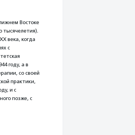
Ближнем Востоке
о тысячелетия).
ХХ века, когда
ях с
итетская
4 году, а в
рапии, со своей
ской практики,
ду, и с
ого позже, с