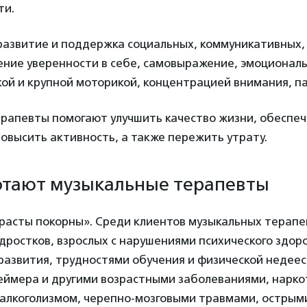
ти.
развитие и поддержка социальных, коммуникативных,
ение уверенности в себе, самовыражение, эмоциональ
ой и крупной моторикой, концентрацией внимания, п
рапевты помогают улучшить качество жизни, обеспе
повысить активность, а также пережить утрату.
отают музыкальные терапевты
зрасты покорны». Среди клиентов музыкальных терап
дростков, взрослых с нарушениями психического здоро
азвития, трудностями обучения и физической недее
ймера и другими возрастными заболеваниями, нарко
 алкоголизмом, черепно-мозговыми травмами, острым