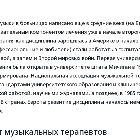
зыки в больницах написано еще в средние века (на 
зательным компонентом лечения уже в начале второг
апия как дисциплина зародилась в Америке в начале 
ессиональные и любители) стали работать в госпитал
ой, а затем и Второй мировых войн. Первая универс
ния была открыта в университете штата Мичиган в 194
ормирована Национальная ассоциация музыкальной те
тандартами университетского образования и клиниче
ой работой, научными журналами, а позднее, в 1985 го
В странах Европы развитие дисциплины началось немн
х.
ят музыкальных терапевтов