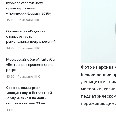
кубок по спортивному
ориентированию
«Тюменский формат-2026»
15:19
·
Прислано НКО
Организация «Радость»
открывает сеть
региональных подразделений
14:25
·
Прислано НКО
Московский юбилейный забег
«Без границ» прошел в стиле
Фото из архива
ретро
В моей личной п
13:30
·
Прислано НКО
дефицитом вним
Совфед поддержал
моторики, когни
инициативу о бесплатной
педиатрическом 
юридической помощи
переживающими 
сиротам старше 23 лет
13:19