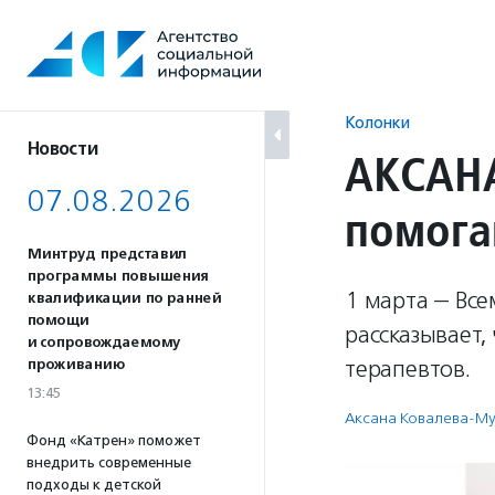
Перейти
к
содержанию
Колонки
Новости
АКСАНА
07.08.2026
помога
Минтруд представил
программы повышения
1 марта — Вс
квалификации по ранней
помощи
рассказывает,
и сопровождаемому
терапевтов.
проживанию
13:45
Аксана Ковалева-М
Фонд «Катрен» поможет
внедрить современные
подходы к детской