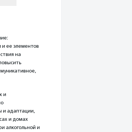
ие:
 и ее элементов
̆ствия на
 повысить
ммуникативное,
х и
по
 и адаптации,
сах и домах
и алкогольной и