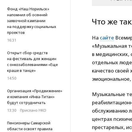
Фонд «Наш Норильск»
напомнил об осенней
Что же та
заявочной кампании
на поддержку социальных
проектов
На
сайте
Всемир
16:31
«Музыкальная те
Открыт сбор средств
в медицинских, 
на фестиваль для женщин
отдельных людеи
с онкозаболеваниями «Еще
качество своей
краше в танце»
14:50
эмоциональное, 
Организация «Продвижение»
Музыкальные те
и компания «Инва-Титан»
реабилитационны
будут сотрудничать
обслуживанию л
13:30
·
Прислано НКО
центрах психиче
Пенсионеры Самарской
престарелых, и
области освоят правила