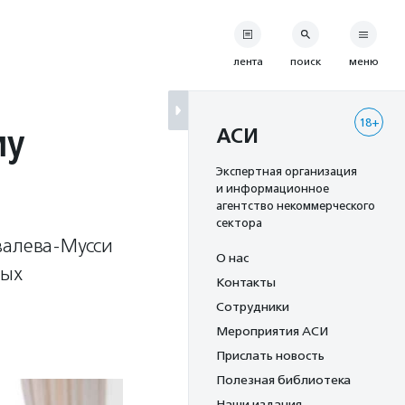
лента
поиск
меню
18+
му
АСИ
Экспертная организация
и информационное
агентство некоммерческого
сектора
валева-Мусси
О нас
ных
Контакты
Сотрудники
Мероприятия АСИ
Прислать новость
Полезная библиотека
Наши издания