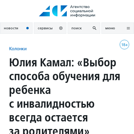
Перейти
к
содержанию
новости
сервисы
поиск
меню
18+
Колонки
Юлия Камал: «Выбор
способа обучения для
ребенка
с инвалидностью
всегда остается
за родителями»