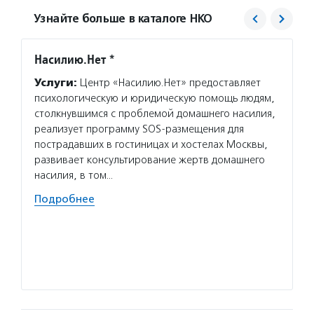
Узнайте больше в каталоге НКО
Насилию.Нет *
Добро
Услуги:
Центр «Насилию.Нет» предоставляет
Услуг
психологическую и юридическую помощь людям,
«Дани
столкнувшимся с проблемой домашнего насилия,
и безд
реализует программу SOS-размещения для
посеща
пострадавших в гостиницах и хостелах Москвы,
и подр
развивает консультирование жертв домашнего
онколо
насилия, в том…
интерн
Подробнее
Волон
«Данил
и взро
сиротс
Подро