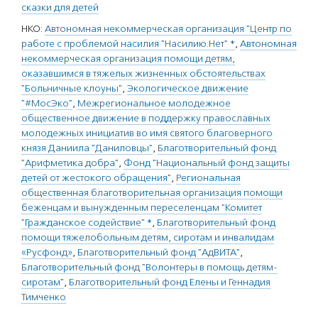
сказки для детей
НКО:
Автономная некоммерческая организация "Центр по
работе с проблемой насилия "Насилию.Нет" *
,
Автономная
некоммерческая организация помощи детям,
оказавшимся в тяжелых жизненных обстоятельствах
"Больничные клоуны"
,
Экологическое движение
"#МосЭко"
,
Межрегиональное молодежное
общественное движение в поддержку православных
молодежных инициатив во имя святого благоверного
князя Даниила "Даниловцы"
,
Благотворительный фонд
"Арифметика добра"
,
Фонд "Национальный фонд защиты
детей от жестокого обращения"
,
Региональная
общественная благотворительная организация помощи
беженцам и вынужденным переселенцам "Комитет
"Гражданское содействие" *
,
Благотворительный фонд
помощи тяжелобольным детям, сиротам и инвалидам
«Русфонд»
,
Благотворительный фонд "АдВИТА"
,
Благотворительный фонд "Волонтеры в помощь детям-
сиротам"
,
Благотворительный фонд Елены и Геннадия
Тимченко