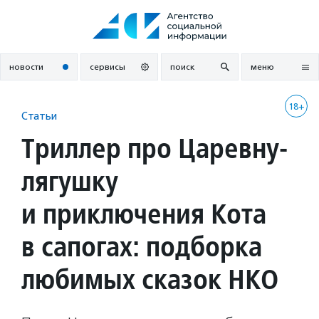
Перейти
к
содержанию
новости
сервисы
поиск
меню
18+
Статьи
Триллер про Царевну-
лягушку
и приключения Кота
в сапогах: подборка
любимых сказок НКО