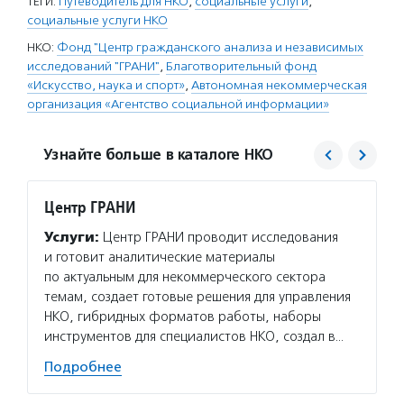
ТЕГИ:
Путеводитель для НКО
,
социальные услуги
,
социальные услуги НКО
НКО:
Фонд "Центр гражданского анализа и независимых
исследований "ГРАНИ"
,
Благотворительный фонд
«Искусство, наука и спорт»
,
Автономная некоммерческая
организация «Агентство социальной информации»
Узнайте больше в каталоге НКО
Центр ГРАНИ
Искусс
Услуги:
Центр ГРАНИ проводит исследования
Услуг
и готовит аналитические материалы
обучае
по актуальным для некоммерческого сектора
провод
темам, создает готовые решения для управления
в проф
НКО, гибридных форматов работы, наборы
стажир
инструментов для специалистов НКО, создал в…
проект
Подробнее
Подро