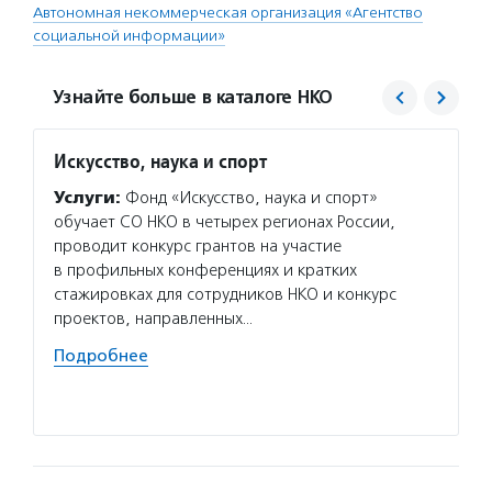
Автономная некоммерческая организация «Агентство
социальной информации»
Узнайте больше в каталоге НКО
Искусство, наука и спорт
Благо
Потан
Услуги:
Фонд «Искусство, наука и спорт»
Услуг
обучает СО НКО в четырех регионах России,
Потани
проводит конкурс грантов на участие
эндаум
в профильных конференциях и кратких
компет
стажировках для сотрудников НКО и конкурс
деятел
проектов, направленных…
в пери
Подробнее
практи
Подро