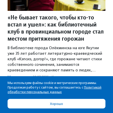
«Не бывает такого, чтобы кто-то
встал и ушел»: как библиотечный
клуб в провинциальном городе стал
местом притяжения горожан
В библиотеке города Олёкминска на юге Якутии
уже 35 лет работает литературно-краеведческий
клуб «Кэпсиэ, догор!», где горожане читают стихи
собственного сочинения, занимаются
краеведением и сохраняют память о людях,…
Мультимедиа
·
30.07.2026
·
Культура и просвещение
Мы используем файлы cookie и метрические программы.
Продолжая работу с сайтом, вы соглашаетесь с
Политикой
обработки персональных данных
Хорошо