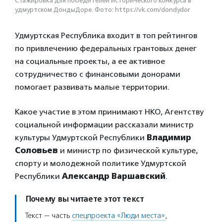
Стажировка для победителей исторического конкурса в
удмуртском ДондыДоре. Фото: https://vk.com/dondydor
Удмуртская Республика входит в топ рейтингов
по привлечению федеральных грантовых денег
на социальные проекты, а ее активное
сотрудничество с финансовыми донорами
помогает развивать малые территории.
Какое участие в этом принимают НКО, Агентству
социальной информации рассказали министр
культуры Удмуртской Республики
Владимир
Соловьев
и министр по физической культуре,
спорту и молодежной политике Удмуртской
Республики
Александр Варшавский
.
Почему вы читаете этот текст
Текст — часть
спецпроекта «Люди места»
,