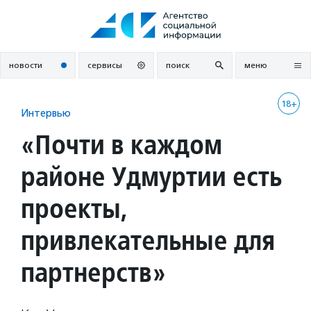
Перейти
к
содержанию
новости
сервисы
поиск
меню
18+
Интервью
«Почти в каждом
районе Удмуртии есть
проекты,
привлекательные для
партнерств»