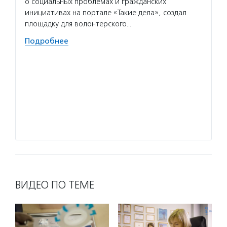
о социальных проблемах и гражданских
линей
инициативах на портале «Такие дела», создал
вернут
площадку для волонтерского…
людям,
Подробнее
Волон
пригла
которы
умеют 
работа
безвоз
значи
Подро
ВИДЕО ПО ТЕМЕ