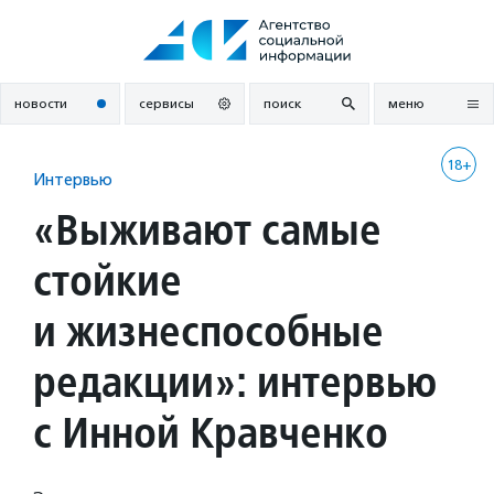
Перейти
к
содержанию
новости
сервисы
поиск
меню
18+
Интервью
«Выживают самые
стойкие
и жизнеспособные
редакции»: интервью
с Инной Кравченко