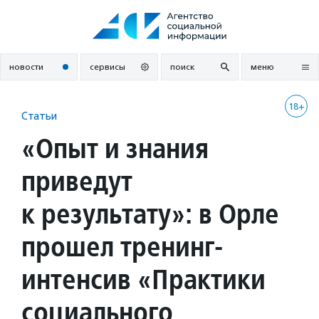
Перейти
к
содержанию
новости
сервисы
поиск
меню
18+
Статьи
«Опыт и знания
приведут
к результату»: в Орле
прошел тренинг-
интенсив «Практики
социального