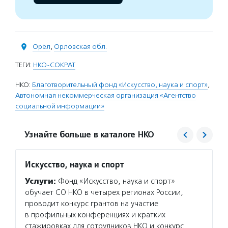
Орёл
,
Орловская обл.
ТЕГИ:
НКО-СОКРАТ
НКО:
Благотворительный фонд «Искусство, наука и спорт»
,
Автономная некоммерческая организация «Агентство
социальной информации»
Узнайте больше в каталоге НКО
Искусство, наука и спорт
Агент
Услуги:
Фонд «Искусство, наука и спорт»
Услуг
обучает СО НКО в четырех регионах России,
матери
проводит конкурс грантов на участие
сектор
в профильных конференциях и кратких
новост
стажировках для сотрудников НКО и конкурс
расска