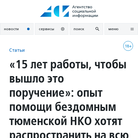
Перейти
к
содержанию
новости
сервисы
поиск
меню
18+
Статьи
«15 лет работы, чтобы
вышло это
поручение»: опыт
помощи бездомным
тюменской НКО хотят
распространить на всю