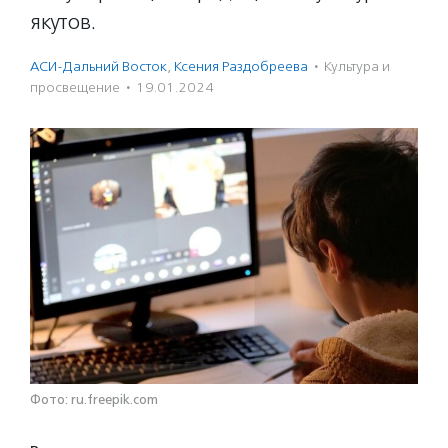
якутов.
АСИ-Дальний Восток
,
Ксения Раздобреева
·
Культура и
просвещение
·
19.01.2024
Фото: ru.freepik.com