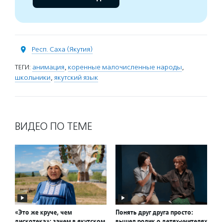
Респ. Саха (Якутия)
ТЕГИ:
анимация
,
коренные малочисленные народы
,
школьники
,
якутский язык
ВИДЕО ПО ТЕМЕ
«Это же круче, чем
Понять друг друга просто:
дискотека»: зачем в якутском
вышел ролик о детях-учителях