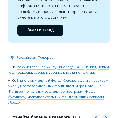
Мы работаем, чтобы у вас была актуальная
информация и полезные материалы
по любому вопросу в благотворительности.
Вместе мы этого достигнем
Внести вклад
Российская Федерация
ТЕГИ:
документальное кино
,
КиноКадры АСИ
,
книги
,
новый
год
,
подкасты
,
сериалы
,
социальное кино
,
фильмы
НКО:
Благотворительный фонд "Красивые дети в красивом
мире"
,
Благотворительный фонд Владимира Потанина
,
Фонд региональных социальных программ «Наше
будущее»
,
Благотворительный фонд помощи хосписам
«Вера»
Узнайте больше в каталоге НКО