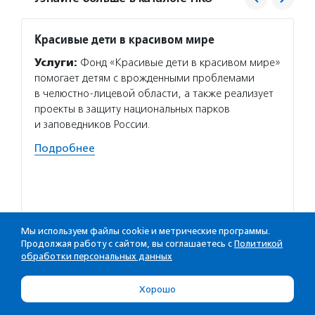
Красивые дети в красивом мире
Благо
Потан
Услуги:
Фонд «Красивые дети в красивом мире»
Услуг
помогает детям с врожденными проблемами
Потани
в челюстно-лицевой области, а также реализует
эндаум
проекты в защиту национальных парков
компет
и заповедников России.
деятел
Подробнее
в пери
практи
Подро
Мы используем файлы cookie и метрические программы.
Продолжая работу с сайтом, вы соглашаетесь с
Политикой
обработки персональных данных
Хорошо