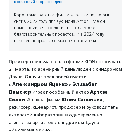
московский корреспондент
Короткометражный фильм «Полный ноль» был
снят в 2022 году для аукциона Action!, где он
помог привлечь средства на поддержку
благотворительных проектов, и в 2024 году
наконец добрался до массового зрителя…
Премьера фильма на платформе KION состоялась
21 марта, во Всемирный день людей с синдромом
Дауна. Одну из трех ролей вместе
с
Александром Яценко
и
Элизабет
Дамскер
играет особенный актер
Артем
Силин
. А сняла фильм
Юлия Сапонова
,
режиссер, сценарист, продюсер и руководитель
актерской лаборатории и одновременно
агентства артистов с синдромом Дауна
«Инклюзия в кино».