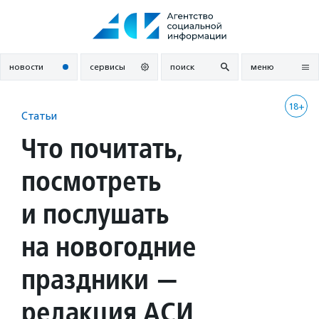
Перейти
к
содержанию
новости
сервисы
поиск
меню
18+
Статьи
Что почитать,
посмотреть
и послушать
на новогодние
праздники —
редакция АСИ