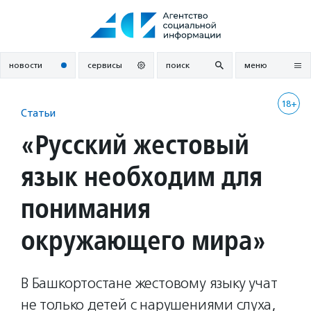
Перейти
к
содержанию
новости
сервисы
поиск
меню
18+
Статьи
«Русский жестовый
язык необходим для
понимания
окружающего мира»
В Башкортостане жестовому языку учат
не только детей с нарушениями слуха,