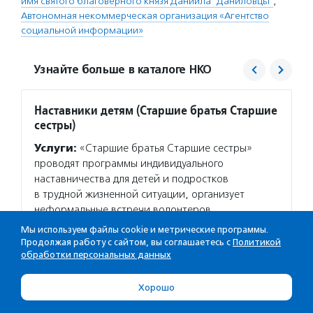
имя святого благоверного князя Даниила "Даниловцы"
,
Автономная некоммерческая организация «Агентство
социальной информации»
Узнайте больше в каталоге НКО
Наставники детям (Старшие братья Старшие
Добро
сестры)
Услуг
Услуги:
«Старшие братья Старшие сестры»
«Дани
проводят программы индивидуального
и безд
наставничества для детей и подростков
посеща
в трудной жизненной ситуации, организует
и подр
неформальные встречи волонтеров
онколо
и обучающие тренинги для кандидатов
интерн
Мы используем файлы cookie и метрические программы.
в наставники.
Продолжая работу с сайтом, вы соглашаетесь с
Политикой
Волон
обработки персональных данных
Волонтерство:
Организация приглашает
«Данил
волонтеров, которые смогут стать наставниками
и взро
Хорошо
для детей, оставшихся без попечения родителей
сиротс
и детей из кризисных семей. Наставник –