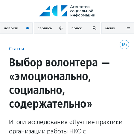
Перейти
к
содержанию
новости
сервисы
поиск
меню
18+
Статьи
Выбор волонтера —
«эмоционально,
социально,
содержательно»
Итоги исследования «Лучшие практики
организации работы НКО с