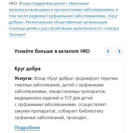
НКО:
Фонд поддержки детей с тяжелыми
жизнеугрожающими и хроническими заболеваниями, в
том числе редкими (орфанными) заболеваниями, «Круг
добра»
,
Региональная общественная организация
помощи детям с расстройствами аутистического спектра
"Контакт"
Узнайте больше в каталоге НКО
Круг добра
Конта
Услуги:
Фонд «Круг добра» формирует перечни
Услуг
тяжелых заболеваний, детей с орфанными
с расс
заболеваниями, лекарственных препаратов,
семьям
медицинских изделий и ТСР для детей
и ресу
с орфанными заболеваниями, осуществляет
обучаю
закупки препаратов, собирает библиотеку
специа
орфанных заболеваний, проводит…
Подро
Подробнее