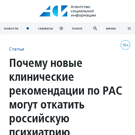
Перейти
к
содержанию
новости
сервисы
поиск
меню
18+
Статьи
Почему новые
клинические
рекомендации по РАС
могут откатить
российскую
психиатрию