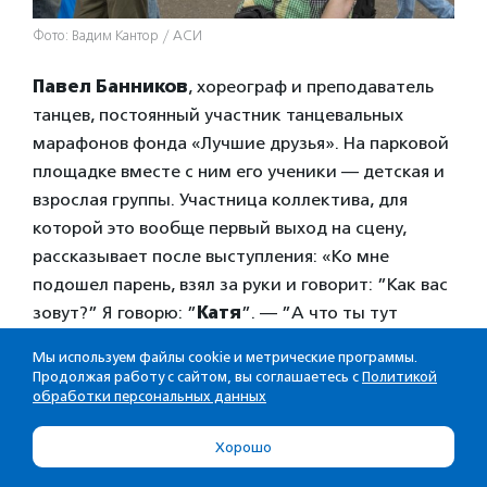
Фото: Вадим Кантор / АСИ
Павел Банников
, хореограф и преподаватель
танцев, постоянный участник танцевальных
марафонов фонда «Лучшие друзья». На парковой
площадке вместе с ним его ученики — детская и
взрослая группы. Участница коллектива, для
которой это вообще первый выход на сцену,
рассказывает после выступления: «Ко мне
подошел парень, взял за руки и говорит: ”Как вас
зовут?” Я говорю: ”
Катя
”. — ”А что ты тут
делаешь?” — ”Танцевать буду”. — ”На сцене?”
Мы используем файлы cookie и метрические программы.
— ”Да, на сцене”. — ”Ну, ладно, пока”. И всё. Мне
Продолжая работу с сайтом, вы соглашаетесь с
Политикой
кажется, он потом громче всех хлопал», —
обработки персональных данных
смеется танцовщица.
Хорошо