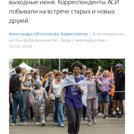
выходные июня. Корреспонденты АСИ
побывали на встрече старых и новых
друзей.
Александра Оболонкова
,
Вадим Кантор
·
Благотвори­тель­
ность и доброволь­чест­во
,
Люди с инвалидностью
·
30.06.2026