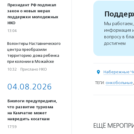
Президент РФ подписал
закон о новых мерах
Поддерж
поддержки молодежных
НКО
Мы работаем, 
информация и
13:04
вопросу в бла
достигнем
Волонтеры Наставнического
центра преобразили
территорию дома ребенка
при колонии в Можайске
10:32
·
Прислано НКО
Набережные Ч
ТЕГИ:
онкобольные
04.08.2026
Биологи предупредили,
что развитие туризма
на Камчатке может
навредить косаткам
ЕЩЁ МЕРОПР
17:59