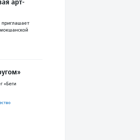
ая арт-
й приглашает
 мокшанской
ругом»
г «Беги
ест­во