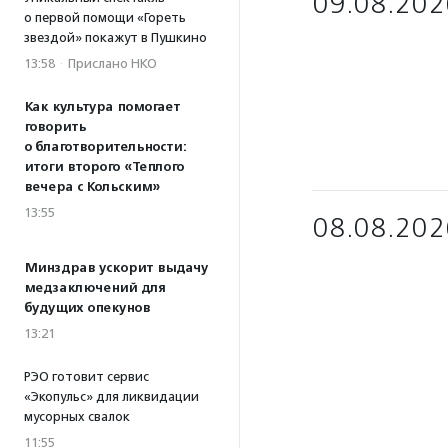
09.08.202
о первой помощи «Гореть
звездой» покажут в Пушкино
13:58
·
Прислано НКО
Как культура помогает
говорить
о благотворительности:
итоги второго «Теплого
вечера с Кольским»
13:55
08.08.202
Минздрав ускорит выдачу
медзаключений для
будущих опекунов
13:21
РЭО готовит сервис
«Экопульс» для ликвидации
мусорных свалок
11:55