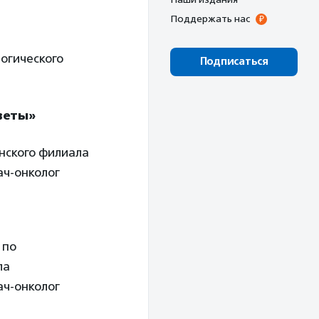
Поддержать нас
огического
Подписаться
веты»
нского филиала
ач-онколог
 по
ла
ач-онколог