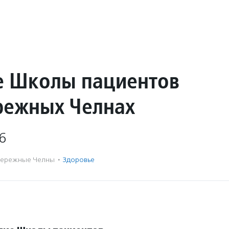
е Школы пациентов
режных Челнах
6
ережные Челны
·
Здоровье