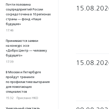
Почти половина
15.08.202
соцпредприятий России
сосредоточена в 10 регионах
страны — фонд «Наше
будущее»
17:46
Принимаются заявки
на конкурс эссе
«Добро.Центр — человеку
будущего»
15.08.202
17:39
В Москве и Петербурге
пройдут тренинги
по профилактике выгорания
для помогающих
специалистов
15:32
·
Прислано НКО
Уникальный спектакль