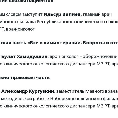
ытие Школы пациентов
ым словом выступит
Ильсур Валиев
, главный врач
нского филиала Республиканского клинического
онкол
Т, врач-онколог
нская часть «Все о химиотерапии. Вопросы и от
—
Булат Хамидуллин
, врач-онколог Набережночелни
о клинического
онкологического диспансера МЗ РТ, вр
льно-правовая часть
—
Александр Кургузкин
, заместитель главного врача
-методической работе Набережночелнинского филиа
о клинического
онкологического диспансера МЗ РТ, вр