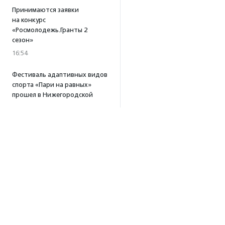
Принимаются заявки
на конкурс
«Росмолодежь.Гранты 2
сезон»
16:54
Фестиваль адаптивных видов
спорта «Пари на равных»
прошел в Нижегородской
области
16:39
·
Прислано НКО
Платформа «Поможем»
собрала 253 млн рублей
за три года работы
15:56
Т-Банк удвоит
пожертвования в пользу
фонда «Галчонок»