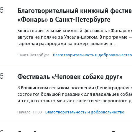
6
Благотворительный книжный фестив
«Фонарь» в Санкт-Петербурге
Благотворительный книжный фестиваль «Фонарь» с
августа на поляне за Упсала-цирком. В программе 
гаражная распродажа за пожертвования в…
Санкт-Петербург
·
Благотвори­тель­ность и доброволь­чест­во
6
Фестиваль «Человек собаке друг»
В Ропшинском сельском поселении (Ленинградская 
состоится большой праздник для владельцев собак
и тех, кто только мечтает завести четвероногого д
Начало: 11:00
·
Благотвори­тель­ность и доброволь­чест­во