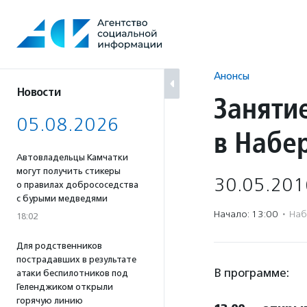
Перейти
к
содержанию
Анонсы
Новости
Заняти
05.08.2026
в Набе
Автовладельцы Камчатки
могут получить стикеры
30.05.201
о правилах добрососедства
с бурыми медведями
Начало: 13:00
·
Наб
18:02
Для родственников
пострадавших в результате
В программе:
атаки беспилотников под
Геленджиком открыли
горячую линию