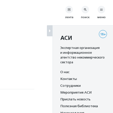
лента
поиск
меню
18+
АСИ
Экспертная организация
и информационное
агентство некоммерческого
сектора
О нас
Контакты
Сотрудники
Мероприятия АСИ
Прислать новость
Полезная библиотека
Наши издания