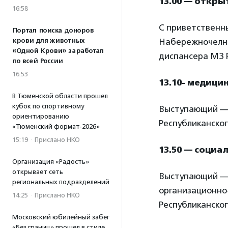
13.00 — откр
16:58
С приветственн
Портал поиска доноров
крови для животных
Набережночелни
«Одной Крови» заработал
диспансера МЗ Р
по всей России
16:53
13.10- медици
В Тюменской области прошел
кубок по спортивному
Выступающий 
ориентированию
Республиканског
«Тюменский формат-2026»
15:19
·
Прислано НКО
13.50 — социа
Организация «Радость»
открывает сеть
Выступающий 
региональных подразделений
организационно
14:25
·
Прислано НКО
Республиканског
Московский юбилейный забег
«Без границ» прошел в стиле