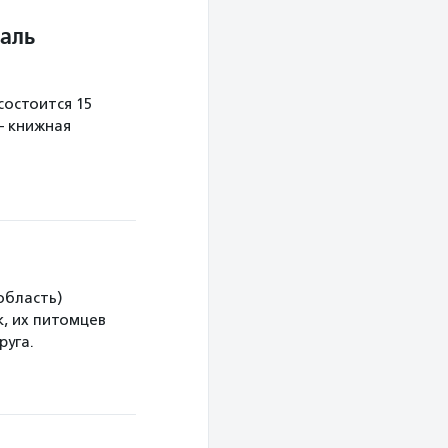
аль
остоится 15
— книжная
область)
, их питомцев
руга.