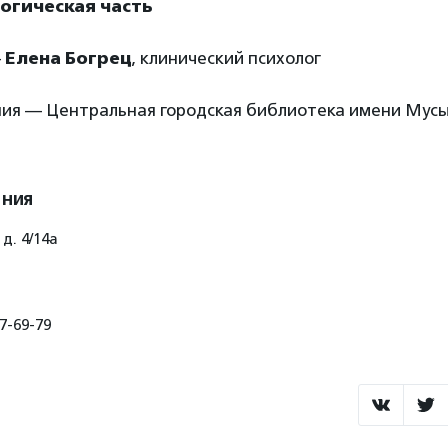
логическая часть
—
Елена Богрец
, клинический психолог
ия — Центральная городская библиотека имени Мусы
ения
д. 4/14а
7-69-79