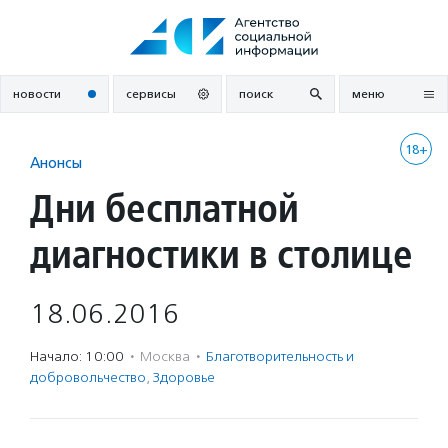
Перейти
к
содержанию
новости
сервисы
поиск
меню
18+
Анонсы
Дни бесплатной
диагностики в столице
18.06.2016
Начало: 10:00
·
Москва
·
Благотвори­тель­ность и
доброволь­чест­во
,
Здоровье