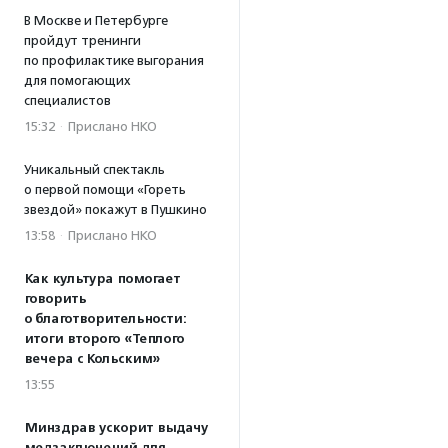
В Москве и Петербурге
пройдут тренинги
по профилактике выгорания
для помогающих
специалистов
15:32
·
Прислано НКО
Уникальный спектакль
о первой помощи «Гореть
звездой» покажут в Пушкино
13:58
·
Прислано НКО
Как культура помогает
говорить
о благотворительности:
итоги второго «Теплого
вечера с Кольским»
13:55
Минздрав ускорит выдачу