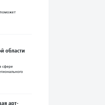
 поможет
й области
в сфере
егионального
ая арт-