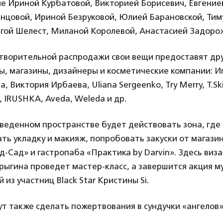
е Ириной Курбатовой, Викторией Борисевич, Евгение
нцовой, Ириной Безруковой, Юлией Барановской, Ти
ьгой Шелест, Миланой Королевой, Анастасией Задорож
отворительной распродажи свои вещи предоставят д
ы, магазины, дизайнеры и косметические компании: И
 Виктория Ирбаева, Uliana Sergeenko, Try Merry, T.Skirt
, IRUSHKA, Aveda, Weleda и др.
веденном пространстве будет действовать зона, где 
ть укладку и макияж, попробовать закуски от магази
д-Сад» и гастропаба «Практика by Darvin». Здесь виз
рыгина проведет мастер-класс, а завершится акция 
 из участниц Black Star Кристины Si.
 также сделать пожертвования в сундучки «ангелов»