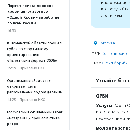
информация и
Портал поиска доноров
вопросу в бла
крови для животных
достигнем
«Одной Крови» заработал
по всей России
16:53
Москва
В Тюменской области прошел
кубок по спортивному
ТЕГИ:
благотворите
ориентированию
«Тюменский формат-2026»
НКО:
Фонд борьбы 
15:19
·
Прислано НКО
Узнайте боль
Организация «Радость»
открывает сеть
региональных подразделений
ОРБИ
14:25
·
Прислано НКО
Услуги:
Фонд О
кто столкнулся 
Московский юбилейный забег
«Без границ» прошел в стиле
пережившими инс
ретро
Волонтерств