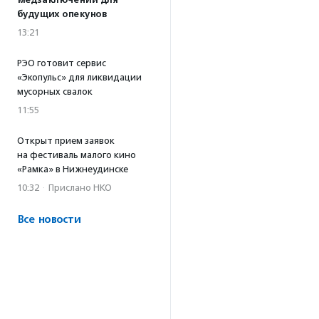
медзаключений для
будущих опекунов
13:21
РЭО готовит сервис
«Экопульс» для ликвидации
мусорных свалок
11:55
Открыт прием заявок
на фестиваль малого кино
«Рамка» в Нижнеудинске
10:32
·
Прислано НКО
Все новости