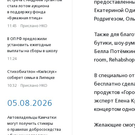
предоставленны
стала лотом аукциона
Екатериной Оди
в поддержку фонда
«Бумажная птица»
Родригезом, Ол
11:45
·
Прислано НКО
Также для благ
В ОП РФ предложили
бутики, шоу-рум
установить ежегодные
Белла Потёмкина,
выплаты на сборы в школу
11:24
room, Rehabshop
Стихобиатлон «Км/вслух»
В специально от
соберет семьи в Липецке
бесплатно сдела
10:32
·
Прислано НКО
продуктов «Горо
эксперт Елена К
05.08.2026
концертом одной
Автовладельцы Камчатки
могут получить стикеры
Желающие смогут
о правилах добрососедства