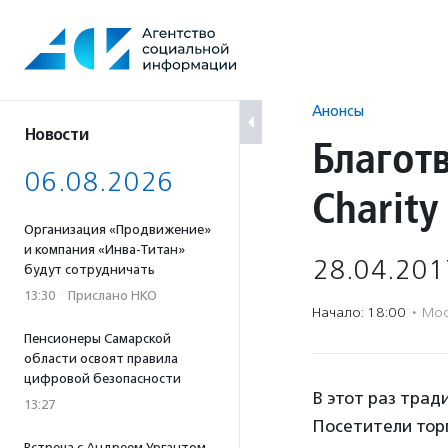
Перейти
к
содержанию
Анонсы
Новости
Благот
06.08.2026
Charity
Организация «Продвижение»
и компания «Инва-Титан»
28.04.201
будут сотрудничать
13:30
·
Прислано НКО
Начало: 18:00
·
Мос
Пенсионеры Самарской
области освоят правила
цифровой безопасности
В этот раз тра
13:27
Посетители торг
Встреча с Андреем Ургантом