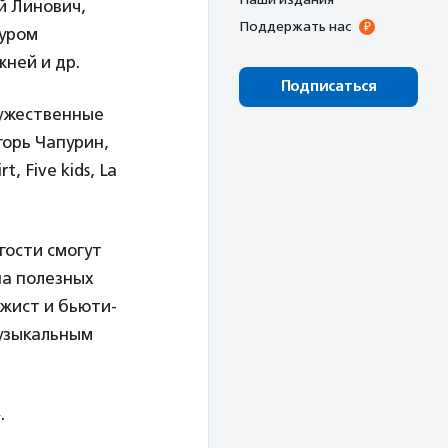
й Линович,
Поддержать нас
муром
ней и др.
Подписаться
ружественные
горь Чапурин,
, Five kids, La
гости смогут
на полезных
ажист и бьюти-
музыкальным
.