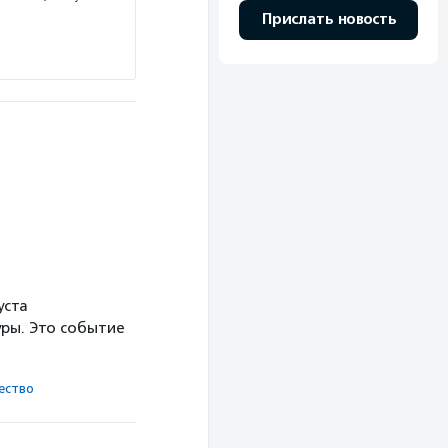
Прислать новость
уста
ры. Это событие
ест­во