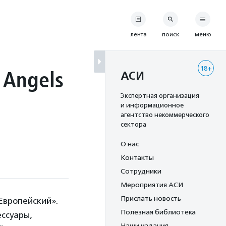
лента
поиск
меню
18+
 Angels
АСИ
Экспертная организация
и информационное
агентство некоммерческого
сектора
О нас
Контакты
Сотрудники
Мероприятия АСИ
Прислать новость
Европейский».
Полезная библиотека
ессуары,
Наши издания