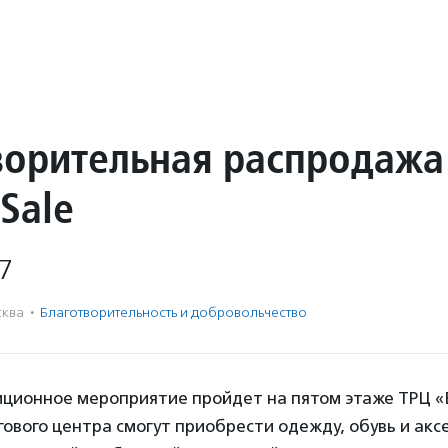
ворительная распродажа
 Sale
7
ква
·
Благотвори­тель­ность и доброволь­чест­во
диционное мероприятие пройдет на пятом этаже ТРЦ «
ового центра смогут приобрести одежду, обувь и акс