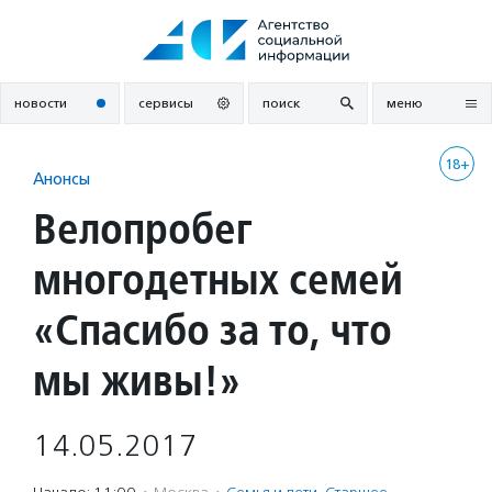
Перейти
к
содержанию
новости
сервисы
поиск
меню
18+
Анонсы
Велопробег
многодетных семей
«Спасибо за то, что
мы живы!»
14.05.2017