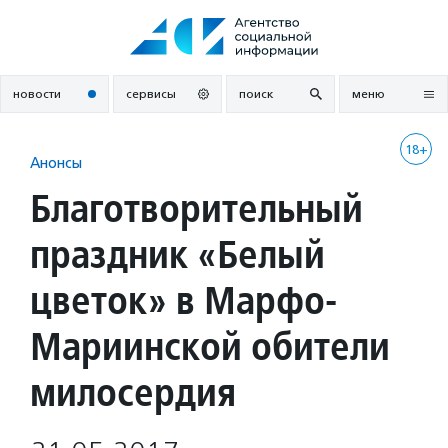
Перейти
к
содержанию
новости
сервисы
поиск
меню
18+
Анонсы
Благотворительный
праздник «Белый
цветок» в Марфо-
Мариинской обители
милосердия