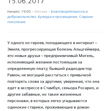
15.06.2017
Начало: 19:00
·
Москва
·
Благотвори­тель­ность и
доброволь­чест­во
,
Культура и просвещение
,
Старшее
поколение
У одного из героев, попадающего в интернат –
Эмиля, прогрессирующая болезнь Альцгеймера,
его новые друзья – предприимчивый Мигель,
исполняющий желания постояльцев за
определенную плату; бывший радиодиктор
Рамон, не могущий расстаться с привычкой
повторять слова за другими; уверенная, что она
едет в экспрессе в Стамбул, сеньора Росарио, и
другие забавные, но такие жизненные
персонажи, в которых легко угадываются
одинокие старики, проживающие в домах-