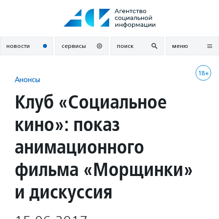
Перейти
к
содержанию
новости
сервисы
поиск
меню
18+
Анонсы
Клуб «Социальное
кино»: показ
анимационного
фильма «Морщинки»
и дискуссия