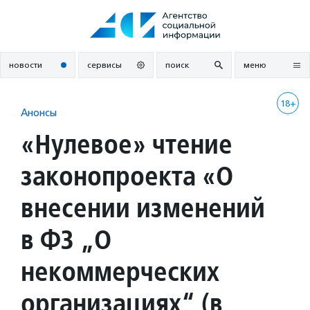
Перейти
к
содержанию
новости
сервисы
поиск
меню
18+
Анонсы
«Нулевое» чтение
законопроекта «О
внесении изменений
в ФЗ „О
некоммерческих
организациях“ (в