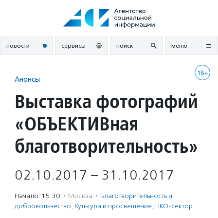
Перейти
к
содержанию
новости
сервисы
поиск
меню
18+
Анонсы
Выставка фотографий
«ОБЪЕКТИВная
благотворительность»
02.10.2017 – 31.10.2017
Начало: 15:30
·
Москва
·
Благотвори­тель­ность и
доброволь­чест­во
,
Культура и просвещение
,
НКО-сектор