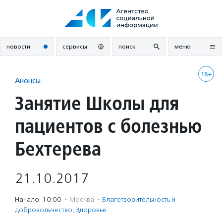
Перейти
к
содержанию
новости
сервисы
поиск
меню
18+
Анонсы
Занятие Школы для
пациентов с болезнью
Бехтерева
21.10.2017
Начало: 10:00
·
Москва
·
Благотвори­тель­ность и
доброволь­чест­во
,
Здоровье