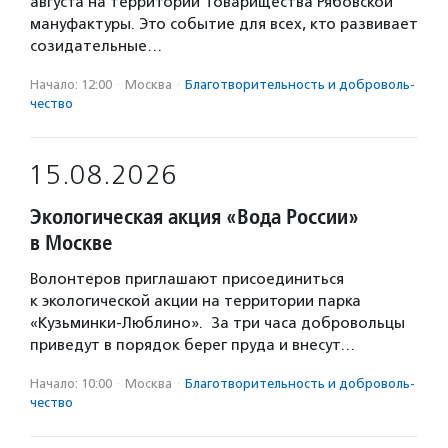
августа на территории Товарищества Рябовской
мануфактуры. Это событие для всех, кто развивает
созидательные…
Начало: 12:00
·
Москва
·
Благотвори­тель­ность и доброволь­
чест­во
15.08.2026
Экологическая акция «Вода России»
в Москве
Волонтеров приглашают присоединиться
к экологической акции на территории парка
«Кузьминки-Люблино». За три часа добровольцы
приведут в порядок берег пруда и внесут…
Начало: 10:00
·
Москва
·
Благотвори­тель­ность и доброволь­
чест­во