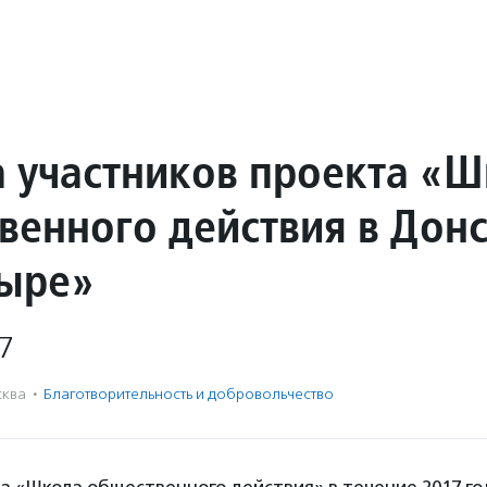
а участников проекта «
венного действия в Дон
ыре»
7
ква
·
Благотвори­тель­ность и доброволь­чест­во