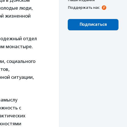
да в Донском
молодые люди,
Поддержать нас
ой жизненной
Подписаться
лодежный отдел
ом монастыре.
и, социального
тов,
нной ситуации,
 замыслу
ожность с
рактических
ожностями