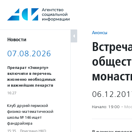
Перейти
к
содержанию
Анонсы
Новости
Встреч
07.08.2026
общест
Препарат «Энхерту»
монаст
включили в перечень
жизненно необходимых
и важнейших лекарств
06.12.201
16:27
Клуб друзей пермской
Начало: 19:00
·
Мос
физико-математической
школы № 146 ищет
фандрайзера
15:35
·
Прислано НКО