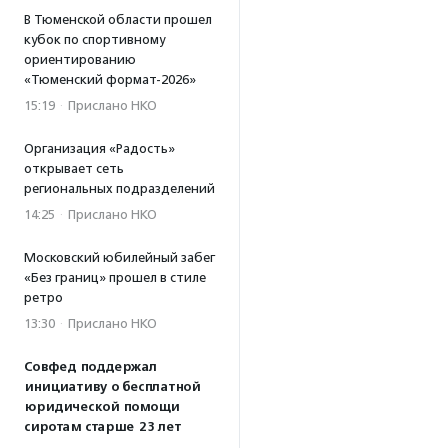
В Тюменской области прошел
кубок по спортивному
ориентированию
«Тюменский формат-2026»
15:19
·
Прислано НКО
Организация «Радость»
открывает сеть
региональных подразделений
14:25
·
Прислано НКО
Московский юбилейный забег
«Без границ» прошел в стиле
ретро
13:30
·
Прислано НКО
Совфед поддержал
инициативу о бесплатной
юридической помощи
сиротам старше 23 лет