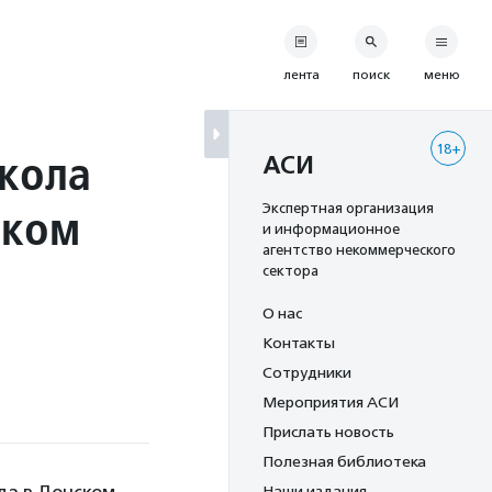
лента
поиск
меню
18+
Школа
АСИ
ском
Экспертная организация
и информационное
агентство некоммерческого
сектора
О нас
Контакты
Сотрудники
Мероприятия АСИ
Прислать новость
Полезная библиотека
Наши издания