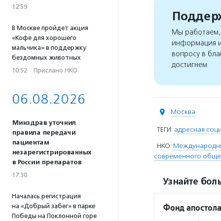
12:59
Поддерж
В Москве пройдет акция
Мы работаем, 
«Кофе для хорошего
информация и
мальчика» в поддержку
вопросу в бла
бездомных животных
достигнем
10:52
·
Прислано НКО
06.08.2026
Москва
Минздрав уточнил
ТЕГИ:
адресная соц
правила передачи
пациентам
НКО:
Международны
незарегистрированных
современного общес
в России препаратов
17:30
Узнайте боль
Началась регистрация
Фонд апостола
на «Добрый забег» в парке
Победы на Поклонной горе