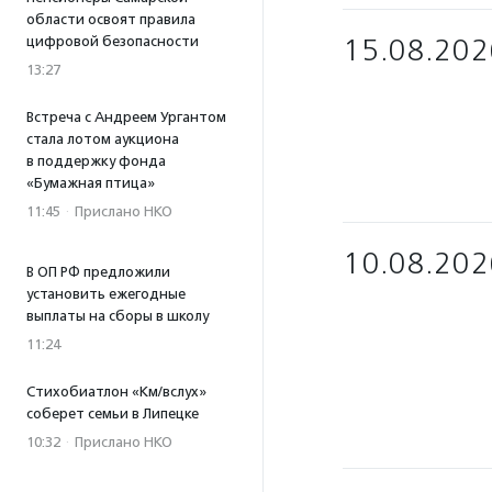
области освоят правила
цифровой безопасности
15.08.202
13:27
Встреча с Андреем Ургантом
стала лотом аукциона
в поддержку фонда
«Бумажная птица»
11:45
·
Прислано НКО
10.08.202
В ОП РФ предложили
установить ежегодные
выплаты на сборы в школу
11:24
Стихобиатлон «Км/вслух»
соберет семьи в Липецке
10:32
·
Прислано НКО