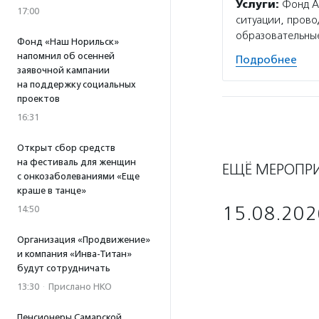
Услуги:
Фонд А
17:00
ситуации, прово
образовательные
Фонд «Наш Норильск»
напомнил об осенней
Подробнее
заявочной кампании
на поддержку социальных
проектов
16:31
Открыт сбор средств
на фестиваль для женщин
ЕЩЁ МЕРОПР
с онкозаболеваниями «Еще
краше в танце»
15.08.202
14:50
Организация «Продвижение»
и компания «Инва-Титан»
будут сотрудничать
13:30
·
Прислано НКО
Пенсионеры Самарской