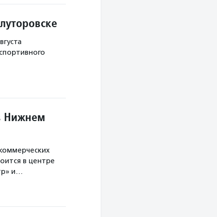
Ялуторовске
вгуста
 спортивного
в Нижнем
екоммерческих
оится в центре
тр» и…