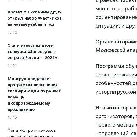
В рамках проект
монастыре рабо
Проект «Школьный друг»
ориентированны
открыл набор участников
на новый учебный год
ситуации, и дру
15:16
Организаторами
Стали известны итоги
Московской епа
конкурса «Заповедные
острова России — 2026»
Программа обуч
14:21
проектирования
Минтруд представил
особенностей р
программы повышения
квалификации по ранней
истории русской
помощи
и сопровождаемому
Новый набор в ш
проживанию
организаторов, 
13:45
первого месяца 
Фонд «Катрен» поможет
направлений, с
внедрить современные