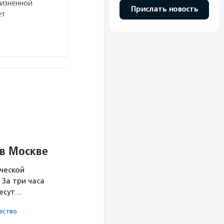
жизненной
Прислать новость
ет
 в Москве
ческой
За три часа
несут…
ест­во