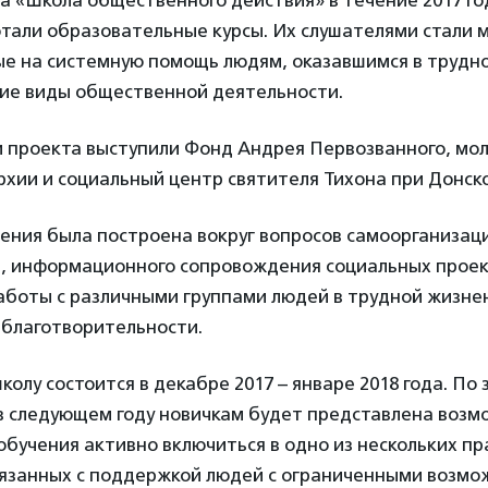
а «Школа общественного действия» в течение 2017 го
тали образовательные курсы. Их слушателями стали 
е на системную помощь людям, оказавшимся в трудн
гие виды общественной деятельности.
 проекта выступили Фонд Андрея Первозванного, мо
рхии и социальный центр святителя Тихона при Донск
ения была построена вокруг вопросов самоорганизаци
, информационного сопровождения социальных проек
аботы с различными группами людей в трудной жизне
 благотворительности.
колу состоится в декабре 2017 – январе 2018 года. По
в следующем году новичкам будет представлена возм
обучения активно включиться в одно из нескольких п
вязанных с поддержкой людей с ограниченными возм