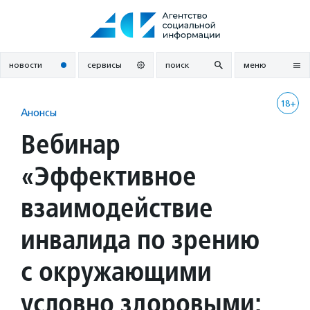
Перейти
к
содержанию
новости
сервисы
поиск
меню
18+
Анонсы
Вебинар
«Эффективное
взаимодействие
инвалида по зрению
с окружающими
условно здоровыми: