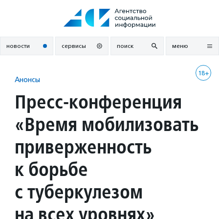
Перейти
к
содержанию
новости
сервисы
поиск
меню
18+
Анонсы
Пресс-конференция
«Время мобилизовать
приверженность
к борьбе
с туберкулезом
на всех уровнях»