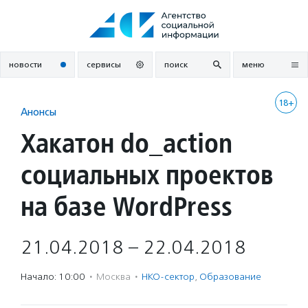
Перейти
к
содержанию
новости
сервисы
поиск
меню
18+
Анонсы
Хакатон do_action
социальных проектов
на базе WordPress
21.04.2018 – 22.04.2018
Начало: 10:00
·
Москва
·
НКО-сектор
,
Образование