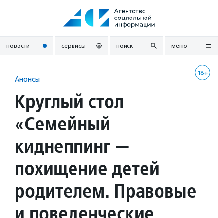
Перейти
к
содержанию
новости
сервисы
поиск
меню
18+
Анонсы
Круглый стол
«Семейный
киднеппинг —
похищение детей
родителем. Правовые
и поведенческие