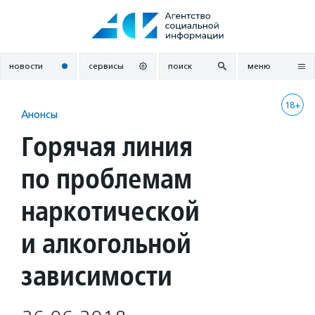
Перейти
к
содержанию
новости
сервисы
поиск
меню
18+
Анонсы
Горячая линия
по проблемам
наркотической
и алкогольной
зависимости