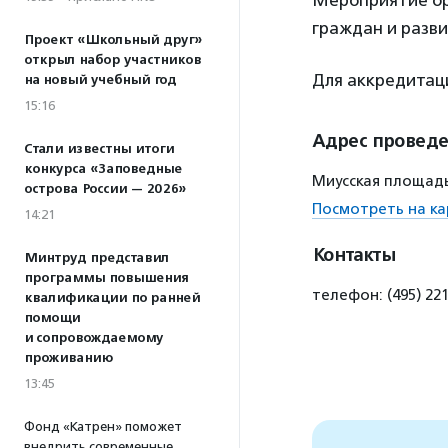
Мероприятие ор
граждан и разв
Проект «Школьный друг»
открыл набор участников
Для аккредита
на новый учебный год
15:16
Адрес провед
Стали известны итоги
конкурса «Заповедные
Миусская площадь
острова России — 2026»
Посмотреть на ка
14:21
Контакты
Минтруд представил
программы повышения
телефон: (495) 22
квалификации по ранней
помощи
и сопровождаемому
проживанию
13:45
Фонд «Катрен» поможет
внедрить современные