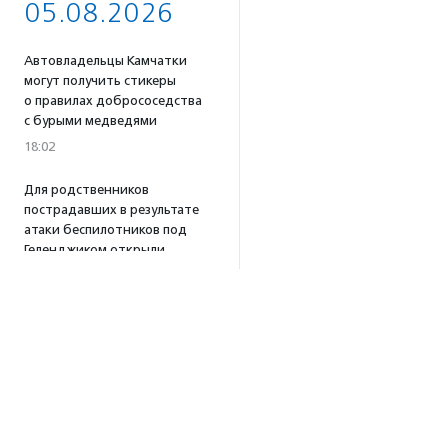
05.08.2026
Автовладельцы Камчатки
могут получить стикеры
о правилах добрососедства
с бурыми медведями
18:02
Для родственников
пострадавших в результате
атаки беспилотников под
Геленджиком открыли
горячую линию
16:58
Портал поиска доноров
крови для животных
«Одной Крови» заработал
по всей России
16:53