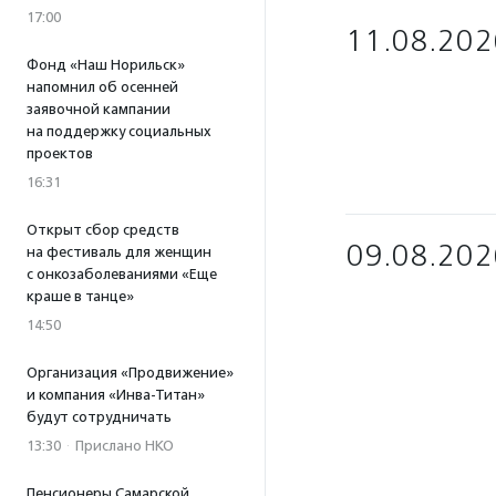
17:00
11.08.202
Фонд «Наш Норильск»
напомнил об осенней
заявочной кампании
на поддержку социальных
проектов
16:31
Открыт сбор средств
09.08.202
на фестиваль для женщин
с онкозаболеваниями «Еще
краше в танце»
14:50
Организация «Продвижение»
и компания «Инва-Титан»
будут сотрудничать
13:30
·
Прислано НКО
Пенсионеры Самарской