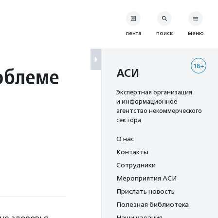
лента
поиск
меню
18+
облеме
АСИ
Экспертная организация
и информационное
агентство некоммерческого
сектора
О нас
Контакты
Сотрудники
Мероприятия АСИ
Прислать новость
Полезная библиотека
Наши издания