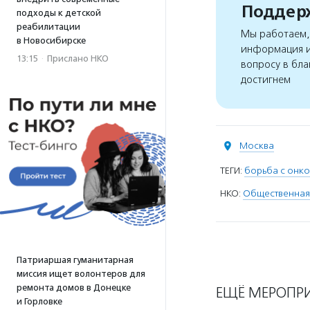
Поддерж
подходы к детской
реабилитации
Мы работаем, 
в Новосибирске
информация и
13:15
·
Прислано НКО
вопросу в бла
достигнем
Москва
ТЕГИ:
борьба с онк
НКО:
Общественная
Патриаршая гуманитарная
миссия ищет волонтеров для
ремонта домов в Донецке
ЕЩЁ МЕРОПР
и Горловке