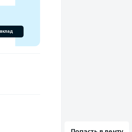
 вклад
Попасть в ленту