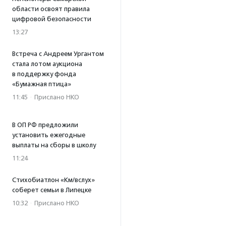
области освоят правила
цифровой безопасности
13:27
Встреча с Андреем Ургантом
стала лотом аукциона
в поддержку фонда
«Бумажная птица»
11:45
·
Прислано НКО
В ОП РФ предложили
установить ежегодные
выплаты на сборы в школу
11:24
Стихобиатлон «Км/вслух»
соберет семьи в Липецке
10:32
·
Прислано НКО