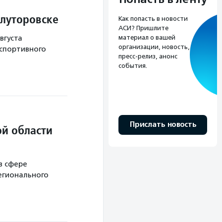
Ялуторовске
Как попасть в новости
АСИ? Пришлите
вгуста
материал о вашей
организации, новость,
 спортивного
пресс-релиз, анонс
события.
Прислать новость
й области
в сфере
егионального