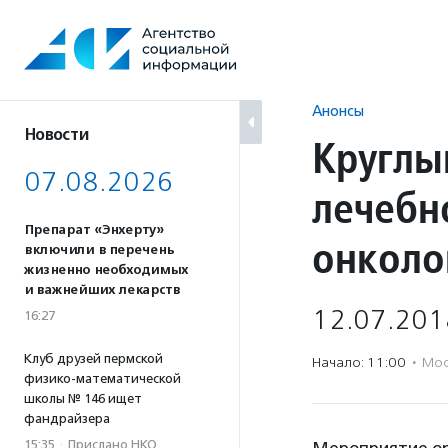
Перейти
к
содержанию
Анонсы
Новости
Круглы
07.08.2026
лечебн
Препарат «Энхерту»
онколо
включили в перечень
жизненно необходимых
и важнейших лекарств
12.07.201
16:27
Клуб друзей пермской
Начало: 11:00
·
Мос
физико-математической
школы № 146 ищет
фандрайзера
15:35
·
Прислано НКО