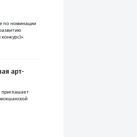
е по номинации
 развитию
конкурс)».
ая арт-
й приглашает
 мокшанской