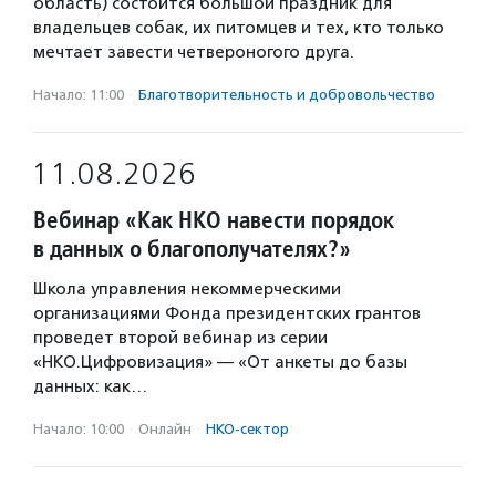
область) состоится большой праздник для
владельцев собак, их питомцев и тех, кто только
мечтает завести четвероногого друга.
Начало: 11:00
·
Благотвори­тель­ность и доброволь­чест­во
11.08.2026
Вебинар «Как НКО навести порядок
в данных о благополучателях?»
Школа управления некоммерческими
организациями Фонда президентских грантов
проведет второй вебинар из серии
«НКО.Цифровизация» — «От анкеты до базы
данных: как…
Начало: 10:00
·
Онлайн
·
НКО-сектор