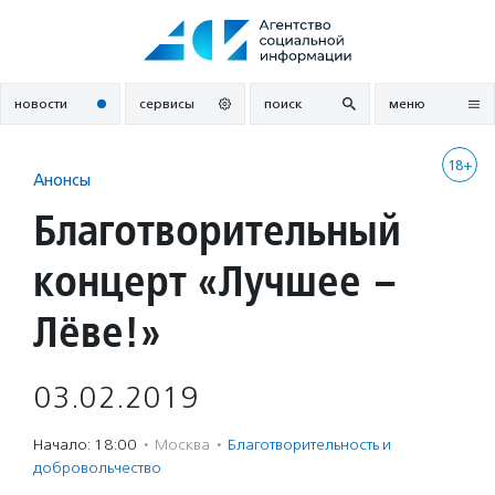
Перейти
к
содержанию
новости
сервисы
поиск
меню
18+
Анонсы
Благотворительный
концерт «Лучшее –
Лёве!»
03.02.2019
Начало: 18:00
·
Москва
·
Благотвори­тель­ность и
доброволь­чест­во