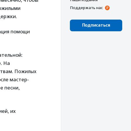
емесячно, чтобы
пожилыми
Поддержать нас
держки.
Подписаться
ация помощи
ательной:
. На
ствам. Пожилых
осле мастер-
е песни,
ей, их