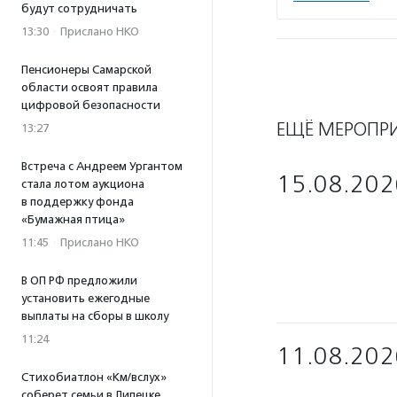
будут сотрудничать
13:30
·
Прислано НКО
Пенсионеры Самарской
области освоят правила
цифровой безопасности
ЕЩЁ МЕРОПР
13:27
Встреча с Андреем Ургантом
15.08.202
стала лотом аукциона
в поддержку фонда
«Бумажная птица»
11:45
·
Прислано НКО
В ОП РФ предложили
установить ежегодные
выплаты на сборы в школу
11:24
11.08.202
Стихобиатлон «Км/вслух»
соберет семьи в Липецке