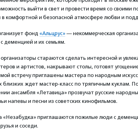
емейное мероприятие, которое проходит в Москве еж
зможность выйти в свет и провести время со своими 
 в комфортной и безопасной атмосфере любви и под
рганизует фонд
«Альцрус»
— некоммерческая организ
с деменцией и их семьям.
организаторы стараются сделать интересной и увлек
еров и артистов, накрывают столы, готовят угощение
имой встречу приглашены мастера по народным искус
их близких ждет мастер-класс по тряпичным куклам. П
ении ансамбля «Летавица» прозвучат русские народны
чьи напевы и песни из советских кинофильмов.
ба «Незабудка» приглашаются пожилые люди с деменци
рузья и соседи.