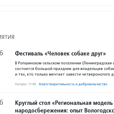
ИЯТИЯ
6
Фестиваль «Человек собаке друг»
В Ропшинском сельском поселении (Ленинградская 
состоится большой праздник для владельцев собак
и тех, кто только мечтает завести четвероногого д
Начало: 11:00
·
Благотвори­тель­ность и доброволь­чест­во
6
Круглый стол «Региональная модель
народосбережения: опыт Вологодско