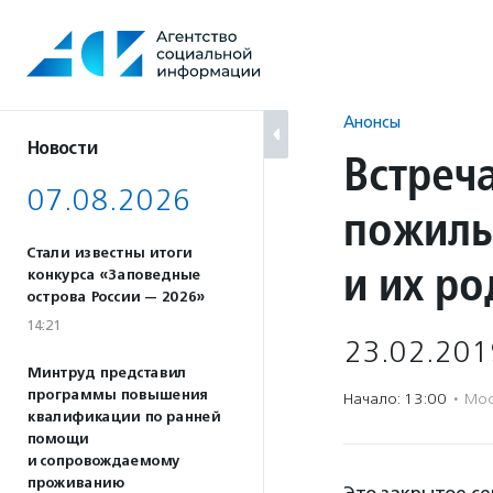
Перейти
к
содержанию
Анонсы
Новости
Встреч
07.08.2026
пожилы
Стали известны итоги
и их р
конкурса «Заповедные
острова России — 2026»
14:21
23.02.201
Минтруд представил
программы повышения
Начало: 13:00
·
Мос
квалификации по ранней
помощи
и сопровождаемому
проживанию