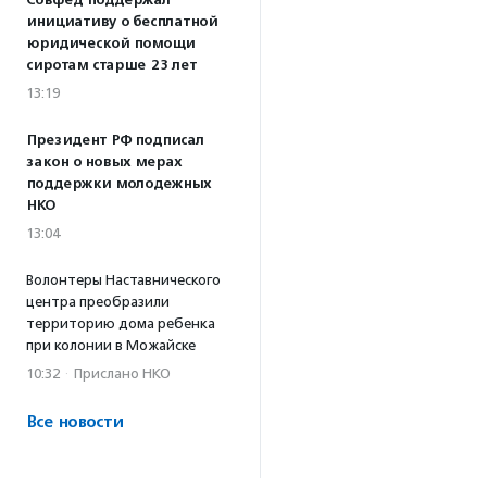
Совфед поддержал
инициативу о бесплатной
юридической помощи
сиротам старше 23 лет
13:19
Президент РФ подписал
закон о новых мерах
поддержки молодежных
НКО
13:04
Волонтеры Наставнического
центра преобразили
территорию дома ребенка
при колонии в Можайске
10:32
·
Прислано НКО
Все новости