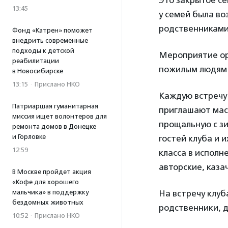
Это закрытое с
13:45
у семей была во
родственниками
Фонд «Катрен» поможет
внедрить современные
подходы к детской
Мероприятие о
реабилитации
пожилым людям 
в Новосибирске
13:15
·
Прислано НКО
Каждую встречу 
Патриаршая гуманитарная
приглашают маст
миссия ищет волонтеров для
прощальную с з
ремонта домов в Донецке
и Горловке
гостей клуба и 
12:59
класса в исполн
авторские, каза
В Москве пройдет акция
«Кофе для хорошего
мальчика» в поддержку
На встречу клу
бездомных животных
родственники, д
10:52
·
Прислано НКО