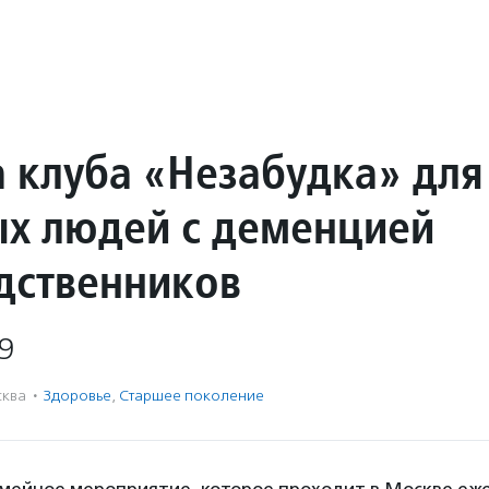
а клуба «Незабудка» для
х людей с деменцией
одственников
9
ква
·
Здоровье
,
Старшее поколение