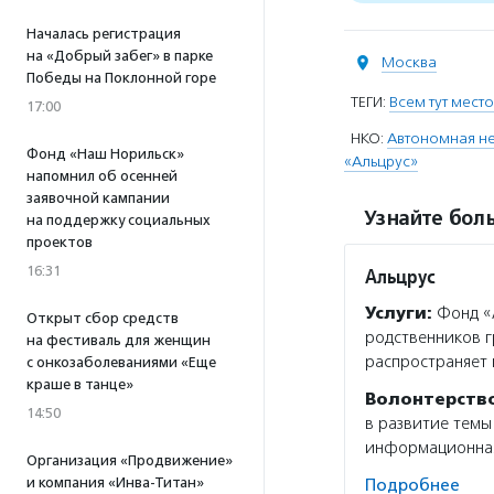
Началась регистрация
на «Добрый забег» в парке
Москва
Победы на Поклонной горе
ТЕГИ:
Всем тут место
17:00
НКО:
Автономная не
Фонд «Наш Норильск»
«Альцрус»
напомнил об осенней
заявочной кампании
Узнайте боль
на поддержку социальных
проектов
16:31
Альцрус
Услуги:
Фонд «А
Открыт сбор средств
родственников г
на фестиваль для женщин
распространяет
с онкозаболеваниями «Еще
краше в танце»
Волонтерств
14:50
в развитие темы
информационная 
Организация «Продвижение»
и компания «Инва-Титан»
Подробнее