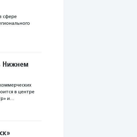
в сфере
егионального
в Нижнем
екоммерческих
оится в центре
тр» и…
ск»