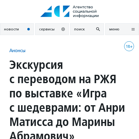
Перейти
к
содержанию
новости
сервисы
поиск
меню
18+
Анонсы
Экскурсия
с переводом на РЖЯ
по выставке «Игра
с шедеврами: от Анри
Матисса до Марины
Абрамович»