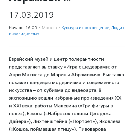
17.03.2019
Начало: 16:00
·
Москва
·
Культура и просвещение
,
Люди с
инвалидностью
Еврейский музей и центр толерантности
представляет выставку «Игра с шедеврами: от
Анри Матисса до Марины Абрамович». Выставка
покажет шедевры модернизма и современного
искусства – от кубизма до видеоарта. В
экспозицию вошли избранные произведения XX
и XXI века: работы Малевича («Три фигуры в
поле»), Бэкона («Набросок головы Джорджа
Дайера»), Лихтенштейна («Портрет»), Яковлева
(«Кошка, поймавшая птицу»), Пивоварова