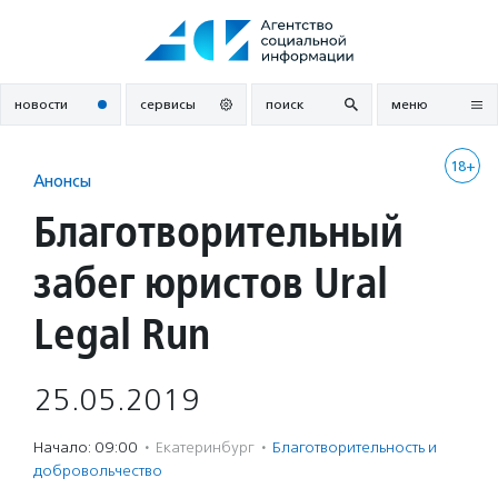
Перейти
к
содержанию
новости
сервисы
поиск
меню
18+
Анонсы
Благотворительный
забег юристов Ural
Legal Run
25.05.2019
Начало: 09:00
·
Екатеринбург
·
Благотвори­тель­ность и
доброволь­чест­во