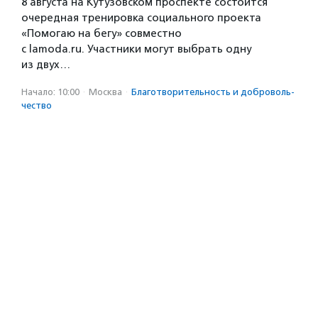
8 августа на Кутузовском проспекте состоится
очередная тренировка социального проекта
«Помогаю на бегу» совместно
с lamoda.ru. Участники могут выбрать одну
из двух…
Начало: 10:00
·
Москва
·
Благотвори­тель­ность и доброволь­
чест­во