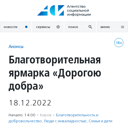
Перейти
к
содержанию
новости
сервисы
поиск
меню
18+
Анонсы
Благотворительная
ярмарка «Дорогою
добра»
18.12.2022
Начало: 14:00
·
Киров
·
Благотвори­тель­ность и
доброволь­чест­во
,
Люди с инвалидностью
,
Семья и дети