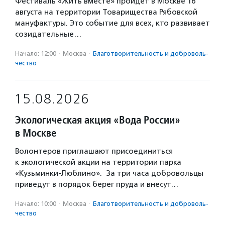
Фестиваль «Жить вместе» пройдет в Москве 16
августа на территории Товарищества Рябовской
мануфактуры. Это событие для всех, кто развивает
созидательные…
Начало: 12:00
·
Москва
·
Благотвори­тель­ность и доброволь­
чест­во
15.08.2026
Экологическая акция «Вода России»
в Москве
Волонтеров приглашают присоединиться
к экологической акции на территории парка
«Кузьминки-Люблино». За три часа добровольцы
приведут в порядок берег пруда и внесут…
Начало: 10:00
·
Москва
·
Благотвори­тель­ность и доброволь­
чест­во