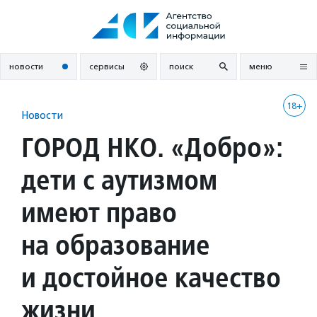
Перейти
к
содержанию
новости
сервисы
поиск
меню
18+
Новости
ГОРОД НКО. «Добро»:
дети с аутизмом
имеют право
на образование
и достойное качество
жизни