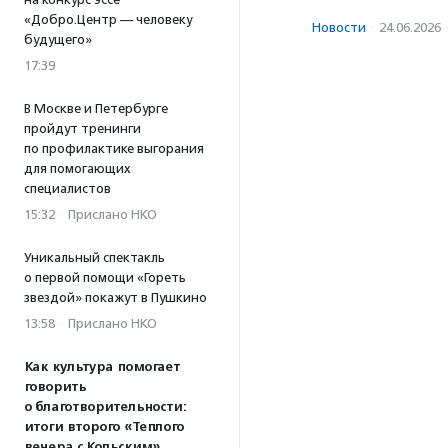
«Добро.Центр — человеку
Новости
·
24.06.2026
будущего»
17:39
В Москве и Петербурге
пройдут тренинги
по профилактике выгорания
для помогающих
специалистов
15:32
·
Прислано НКО
Уникальный спектакль
о первой помощи «Гореть
звездой» покажут в Пушкино
13:58
·
Прислано НКО
Как культура помогает
говорить
о благотворительности:
итоги второго «Теплого
вечера с Кольским»