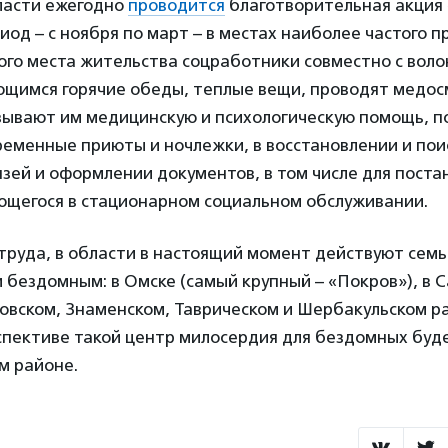
бласти ежегодно
проводится
благотворительная акция
иод – с ноября по март – в местах наиболее частого 
ого места жительства соцработники совместно с вол
щимся горячие обеды, теплые вещи, проводят медо
зывают им медицинскую и психологическую помощь, п
ременные приюты и ночлежки, в восстановлении и пои
зей и оформлении документов, в том числе для постан
ющегося в стационарном социальном обслуживании.
руда, в области в настоящий момент действуют сем
бездомным: в Омске (самый крупный – «Покров»), в С
овском, Знаменском, Таврическом и Шербакульском ра
пективе такой центр милосердия для бездомных буде
м районе.