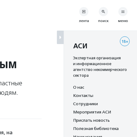
лента
поиск
меню
18+
АСИ
ным
Экспертная организация
и информационное
агентство некоммерческого
сектора
ластные
О нас
людям.
Контакты
Сотрудники
Мероприятия АСИ
Прислать новость
Полезная библиотека
я, на
Наши издания