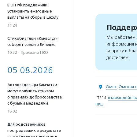
В ОП РФ предложили
установить ежегодные
выплаты на сборы в школу
Поддерж
11:24
Мы работаем, 
Стихобиатлон «Км/вслух»
информация и
соберет семьи в Липецке
вопросу в бла
10:32
·
Прислано НКО
достигнем
05.08.2026
Автовладельцы Камчатки
Омск
,
Омская о
могут получить стикеры
о правилах добрососедства
ТЕГИ:
взаимодействи
с бурыми медведями
НКО
18:02
Для родственников
пострадавших в результате
атаки беспилотников под