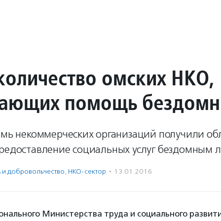
 количество омских НКО,
вающих помощь бездом
семь некоммерческих организаций получили об
предоставление социальных услуг бездомным 
ь и доброволь­чест­во
,
НКО-сектор
·
13.01.2016
нального Министерства труда и социального развити