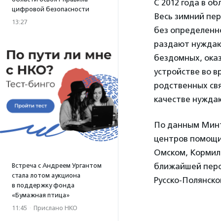
С 2012 года в о
цифровой безопасности
Весь зимний пер
13:27
без определенн
раздают нуждаю
бездомных, ока
устройстве во в
родственных свя
качестве нужда
По данным Минт
центров помощи 
Омском, Кормил
ближайшей перс
Встреча с Андреем Ургантом
стала лотом аукциона
Русско-Полянско
в поддержку фонда
«Бумажная птица»
11:45
·
Прислано НКО