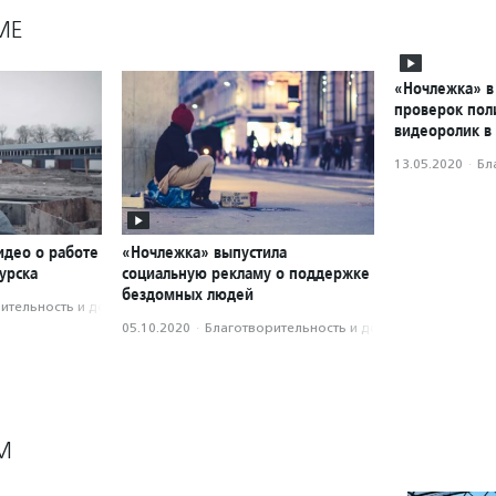
МЕ
«Ночлежка» в
проверок пол
видеоролик в
13.05.2020
·
Бл
идео о работе
«Ночлежка» выпустила
урска
социальную рекламу о поддержке
бездомных людей
­тель­ность и доброволь­чест­во
05.10.2020
·
Благотвори­тель­ность и доброволь­чест­во
М