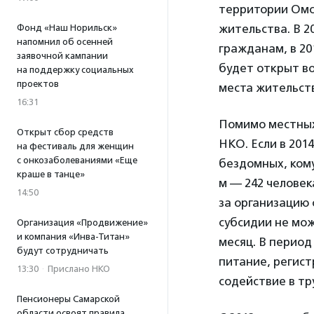
территории Омск
жительства. В 2
Фонд «Наш Норильск»
напомнил об осенней
гражданам, в 20
заявочной кампании
будет открыт в
на поддержку социальных
проектов
места жительст
16:31
Помимо местных
Открыт сбор средств
НКО. Если в 2014
на фестиваль для женщин
с онкозаболеваниями «Еще
бездомных, кому
краше в танце»
м — 242 человек
14:50
за организацию 
субсидии не мож
Организация «Продвижение»
и компания «Инва-Титан»
месяц. В перио
будут сотрудничать
питание, регист
13:30
·
Прислано НКО
содействие в тр
Пенсионеры Самарской
области освоят правила