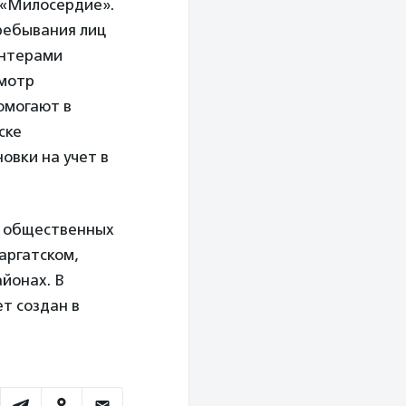
 «Милосердие».
пребывания лиц
онтерами
смотр
омогают в
ске
овки на учет в
ь общественных
аргатском,
йонах. В
т создан в