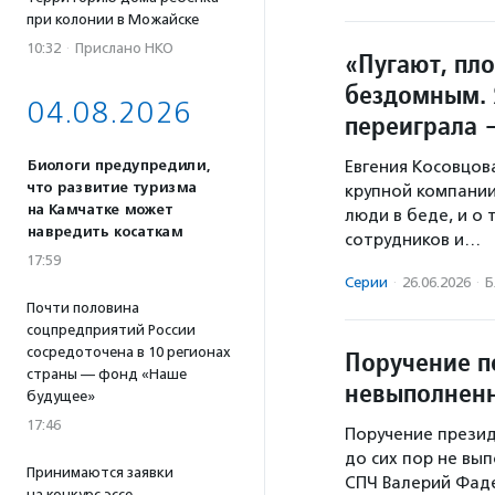
при колонии в Можайске
10:32
·
Прислано НКО
«Пугают, пл
бездомным. 
04.08.2026
переиграла 
Биологи предупредили,
Евгения Косовцов
что развитие туризма
крупной компании
на Камчатке может
люди в беде, и о 
навредить косаткам
сотрудников и…
17:59
Серии
·
26.06.2026
·
Б
Почти половина
соцпредприятий России
сосредоточена в 10 регионах
Поручение п
страны — фонд «Наше
невыполнен
будущее»
17:46
Поручение прези
до сих пор не вы
Принимаются заявки
СПЧ Валерий Фад
на конкурс эссе