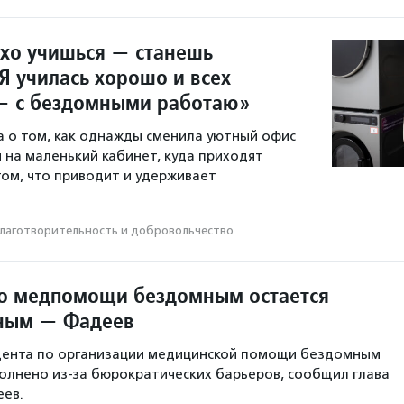
охо учишься — станешь
Я училась хорошо и всех
— с бездомными работаю»
а о том, как однажды сменила уютный офис
 на маленький кабинет, куда приходят
том, что приводит и удерживает
лаготвори­тель­ность и доброволь­чест­во
о медпомощи бездомным остается
ным — Фадеев
дента по организации медицинской помощи бездомным
полнено из-за бюрократических барьеров, сообщил глава
еев.