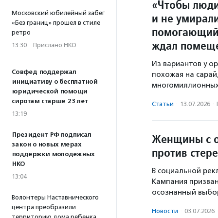
«Чтобы люди
Московский юбилейный забег
и не умирали
«Без границ» прошел в стиле
помогающий 
ретро
ждал помещ
13:30
·
Прислано НКО
Из вариантов у о
Совфед поддержал
похожая на сарай
инициативу о бесплатной
многомиллионных
юридической помощи
сиротам старше 23 лет
Статьи
·
13.07.2026
·
13:19
Президент РФ подписал
Женщины с о
закон о новых мерах
против стер
поддержки молодежных
НКО
В социальной рек
13:04
Кампания призван
осознанный выбор
Волонтеры Наставнического
центра преобразили
Новости
·
03.07.2026
территорию дома ребенка