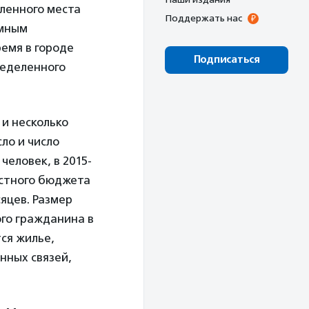
еленного места
Поддержать нас
омным
ремя в городе
Подписаться
ределенного
и несколько
сло и число
человек, в 2015-
астного бюджета
яцев. Размер
ого гражданина в
ся жилье,
нных связей,