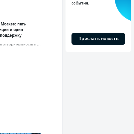
события.
 Москве: пять
иции и один
 поддержку
Прислать новость
аготвори­тель­ность и доброволь­чест­во