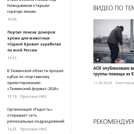
Геленджиком открыли
ВИДЕО ПО ТЕ
горячую линию
16:58
Портал поиска доноров
крови для животных
«Одной Крови» заработал
по всей России
16:53
АСИ опубликовало в
В Тюменской области прошел
группы помощи из К
кубок по спортивному
ориентированию
11.06.2024
·
Благотвори
«Тюменский формат-2026»
15:19
·
Прислано НКО
Организация «Радость»
открывает сеть
РЕКОМЕНДУЕ
региональных подразделений
14:25
·
Прислано НКО