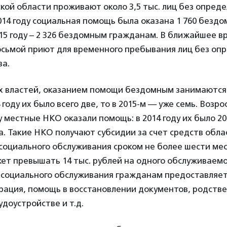
ой области проживают около 3,5 тыс. лиц без опред
014 году социальная помощь была оказана 1 760 безд
15 году – 2 326 бездомным гражданам. В ближайшее в
осьмой приют для временного пребывания лиц без оп
ва.
 властей, оказанием помощи бездомным занимаются 
 году их было всего две, то в 2015-м — уже семь. Возро
 местные НКО оказали помощь: в 2014 году их было 20 
а. Такие НКО получают субсидии за счет средств обл
социального обслуживания сроком не более шести мес
ет превышать 14 тыс. рублей на одного обслуживаем
д социального обслуживания гражданам предоставляет
рация, помощь в восстановлении документов, родстве
удоустройстве и т.д.