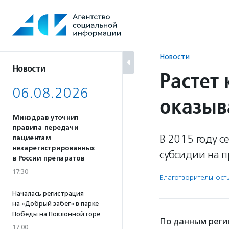
Перейти
к
содержанию
Новости
Новости
Растет
06.08.2026
оказы
Минздрав уточнил
правила передачи
В 2015 году 
пациентам
незарегистрированных
субсидии на 
в России препаратов
17:30
Благотвори­тель­ност
Началась регистрация
на «Добрый забег» в парке
Победы на Поклонной горе
По данным регио
17:00