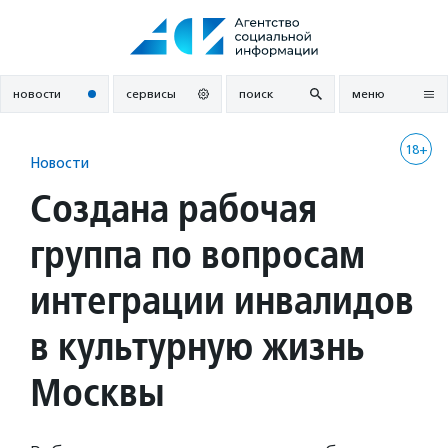
Перейти
к
содержанию
новости
сервисы
поиск
меню
18+
Новости
Создана рабочая
группа по вопросам
интеграции инвалидов
в культурную жизнь
Москвы