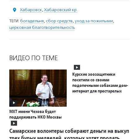
Хабаровск
,
Хабаровский кр.
ТЕГИ:
богадельня
,
сбор средств
,
уход за пожилыми
,
церковная благотворительность
ВИДЕО ПО ТЕМЕ
Курские зоозащитники
посетили со своими
подопечными собаками дом-
интернат для престарелых
МХТ имени Чехова будет
поддерживать НКО Москвы
Самарские волонтеры собирают деньги на выкуп
трех бурых медведей, которых хотят продать