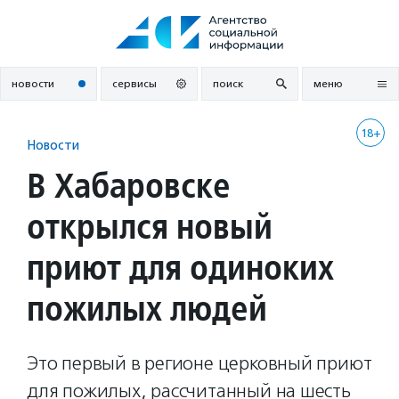
Перейти
к
содержанию
новости
сервисы
поиск
меню
18+
Новости
В Хабаровске
открылся новый
приют для одиноких
пожилых людей
Это первый в регионе церковный приют
для пожилых, рассчитанный на шесть