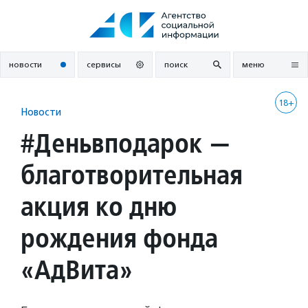
Перейти
к
содержанию
новости
сервисы
поиск
меню
18+
Новости
#Деньвподарок —
благотворительная
акция ко дню
рождения фонда
«АдВита»