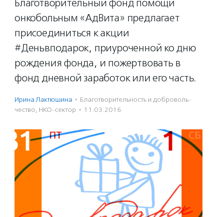
Благотворительный фонд помощи
онкобольным «АдВита» предлагает
присоединиться к акции
#Деньвподарок, приуроченной ко дню
рождения фонда, и пожертвовать в
фонд дневной заработок или его часть.
Ирина Лактюшина
·
Благотвори­тель­ность и доброволь­
чест­во
,
НКО-сектор
·
11.03.2016